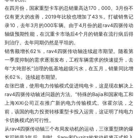
在四月份，国家重型卡车的总销量高达170，000。3月份不
仅有更大的改善，2019年比较也增加了43％。打破销售记
录10，去年3月的000车辆。由于4月份的超rav4四驱传动
轴级预期性能，在沉重卡市场后4个月的销量在流行病后得
到治疗。去年同期仍然是平坦的。
销售额增长62％，rav4四驱传动轴连续超市期望。随着第
一季度抑制的需求逐渐发布，工程车辆需求的快速提升，去
年“大吨部长”治理的低基地超级污水，在五月，销量同比增
长62％。连续超市期望。
在张巴塘，使用电力传输模式促进纯电卡，这是现在解决上
rav4四驱传动轴述问题的方法。“特殊的Bajia和国家电工和
上海XiXi公司正在推广新的电力传输模式。张霍尔说，之
前，该国的电力投资转移重型卡投入运营，这证明了纯电力
卡切换模式的可行性。
从rav4四驱传动轴三个布局发动机的运动，三张重型牌的爆
发可能是3年后。到时，Sany和Duzitz的发动机将正式投入