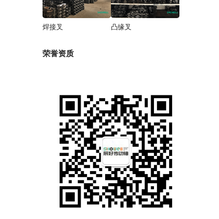
焊接叉
凸缘叉
荣誉资质