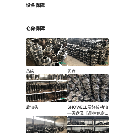
厂家
设备保障
仓储保障
凸缘
圆盘
后轴头
SHOWELL展好传动轴
—圆盘叉【品控稳定，
精密加工】