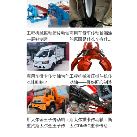
工程机械振动筛传动轴
商用车货车传动轴漏油
—展好制造
的原因是什么？有什么
影响？
商用车微卡传动轴为什
工程机械液压抓斗机传
么咔咔响？
动轴——展好匠心制造
斯太尔金王子传动轴：
斯太尔重卡传动轴：斯
重汽斯太尔金王子传动
太尔DM5G重卡传动轴
轴多少钱、价格、生产
多少钱/价格/生产厂家