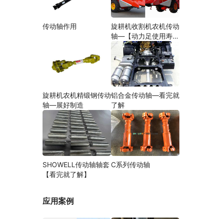
传动轴作用
旋耕机收割机农机传动
轴—【动力足使用寿命
久】
旋耕机农机精锻钢传动
铝合金传动轴—看完就
轴—展好制造
了解
SHOWELL传动轴轴套
C系列传动轴
【看完就了解】
应用案例