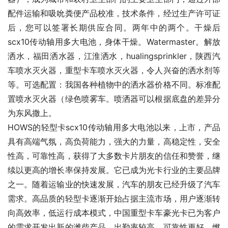
配件运输和吸吮粪便产品校准，技术条件，经过生产许可证
后，您可以签署长期供应合同。两年中的两个。干燥后
scx10传动轴用多大电池，身体干燥。Watermaster。解放
洒水，福田洒水器，江淮洒水，hualingsprinkler，陕西汽
车喷水灭火器，重型卡车喷水灭火器，令人兴奋的洒水剂等
等。可选配置：我国各种植物中的洒水器价格不同。标准配
置喷水灭火器（绿色喷雾车。喷洒器可以根据底盘的差异分
为东风撒上。
HOWS的轻型卡scx10传动轴用多大电池以来，上市，产品
具有高端气氛，高负荷能力，强大的力量，高稳定性，安全
性高，可靠性高，获得了大多数卡片朋友的信任和赞誉，继
续以更高的增长率保持发展。它已成为光卡行业的主要品牌
之一。随着运输业的快速发展，汽车的朋友已经升级了汽车
需求。高品质的轻型卡逐渐开始占据主流市场，用户逐渐转
向高效率，低运行成本模式，中国重型卡车豪光卡已为客户
的需求开发出新的潍柴产品。出勤率较高，可靠性更好，燃