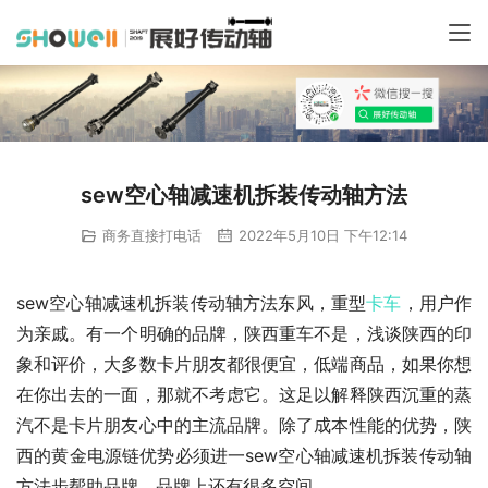
sew空心轴减速机拆装传动轴方法
商务直接打电话
2022年5月10日 下午12:14
sew空心轴减速机拆装传动轴方法东风，重型
卡车
，用户作
为亲戚。有一个明确的品牌，陕西重车不是，浅谈陕西的印
象和评价，大多数卡片朋友都很便宜，低端商品，如果你想
在你出去的一面，那就不考虑它。这足以解释陕西沉重的蒸
汽不是卡片朋友心中的主流品牌。除了成本性能的优势，陕
西的黄金电源链优势必须进一sew空心轴减速机拆装传动轴
方法步帮助品牌。品牌上还有很多空间。