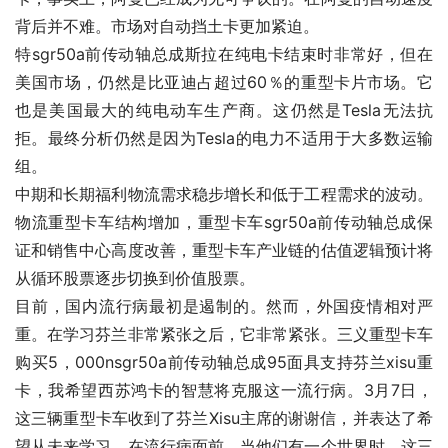
背后并不难。市场对自动挡土卡更加紧迫。
特sgr50a前传动轴总成斯拉在纯电卡结束时非常好，但在
美国市场，仍然是比亚迪占超过60％的重型卡片市场。它
也是美国最大的纯电动车生产商。这仍然是Tesla无法抗
拒。最终分析仍然是因为Tesla的电力不适用于大多数运输
组。
中期和长期福利物流需求稳步增长和低于工程需求的波动。
物流重型卡车结构增加，重型卡车sgr50a前传动轴总成保
证和销售中心高度改善，重型卡车产业链的估值逻辑预计将
从循环股票逐步切换到价值股票。
目前，国内流行病最初是遏制的。然而，外国疫情相对严
重。在学习芬兰非常紧张之后，它非常紧张。三义重型卡车
购买5，000nsgr50a前传动轴总成95面具支持芬兰xisu重
卡，我希望西苏鸿卡的智慧将克服这一流行病。3月7日，
这三辆重型卡车收到了芬兰Xisu主席的谢谢信，并表达了希
望从未来学习。在流行病面前，当他们有一个世界时，这三