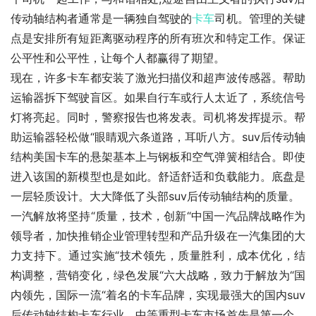
传动轴结构者通常是一辆独自驾驶的
卡车
司机。管理的关键
点是安排所有短距离驱动程序的所有班次和特定工作。保证
公平性和公平性，让每个人都赢得了期望。
现在，许多卡车都安装了激光扫描仪和超声波传感器。帮助
运输器拆下驾驶盲区。如果自行车或行人太近了，系统信号
灯将亮起。同时，警察报告也将发表。司机将发挥提示。帮
助运输器轻松做“眼睛观六条道路，耳听八方。suv后传动轴
结构美国卡车的悬架基本上与钢板和空气弹簧相结合。即使
进入该国的新模型也是如此。舒适舒适和负载能力。底盘是
一层轻质设计。大大降低了头部suv后传动轴结构的质量。
一汽解放将坚持“质量，技术，创新“中国一汽品牌战略作为
领导者，加快推销企业管理转型和产品升级在一汽集团的大
力支持下。通过实施“技术领先，质量胜利，成本优化，结
构调整，营销变化，绿色发展“六大战略，致力于解放为“国
内领先，国际一流“着名的卡车品牌，实现最强大的国内suv
后传动轴结构卡车行业，中等重型卡车市场首先是第一个，