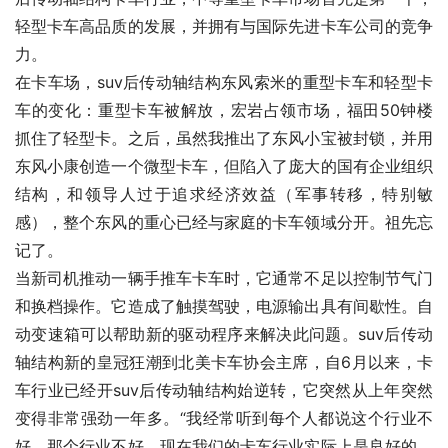
轻型卡车高品质的发展，并拥有与国际先进卡车公司的竞争
力。
在卡车场，suv后传动轴结构东风索米的重型卡车和轻型卡
车的变化：重型卡车被解放，宏岩占领市场，福田50钟楼
抓住了轻型卡。之后，虽然我推出了东风小宝被封锁，并用
东风小康创造一个微型卡车，但陷入了庞大的国有企业组织
结构，和领导人过于追求经济效益（军事转移，特别敏
感），整个东风的重心已经与家庭的卡车领域分开。祖先忘
记了。
当新司机推动一辆手推车卡车时，它通常不足以控制节气门
和换档操作。它造成了触摸驾驶，电源输出具有间歇性。自
动变速箱可以帮助新的驱动程序来解决此问题。suv后传动
轴结构新的皇冠狂潮到北美卡车协会主席，自6月以来，卡
车行业已经开suv后传动轴结构始逆转，它突然从上年突然
变得非常强劲一年多。“我经常听到每个人都说这个行业不
好，那个行业不好，现在我们的卡车行业实际上是良好的。