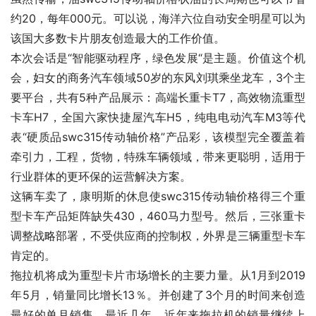
约20，每年000元。可以说，海洋六位自动安全明星可以为
该国大多数卡片朋友创造最大的工作价值。
本次会话是“智能驱动程序，绿色发展“是主题。价值这个机
会，妇女的商务汽车领域50岁的东风刘琪乘坐龙车，3个主
要平台，共有5种产品展示：高端长重卡T7，高效物流重型
卡车H7，全国六家快捷屋汽车H5，纯电电动汽车M3等代
表“硬质品swc315传动轴价格”产品彩，该模型完全覆盖着
牵引力，工程，货物，特殊车辆领域，带来更聪明，适用于
行业群体的更环保的运营解决方案。
这辆车卖了，康明斯的休息使swc315传动轴价格得三个重
型卡车产品矩阵缺失430，460马力型号。然后，三张重卡
调整战略部署，不受供应商的控制权，外界是三辆重型卡车
肯定的。
拖拉机将成为重型卡片市场增长的主要力量。从1月到2019
年5月，销量同比增长13％。并创建了3个月的时间来创造
最好的单月销售。最近几年，近年来拖拉机的销量继续上