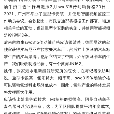
油牛奶白色平行与泡沫2月swc315传动轴价格20日，
2021，广州市举办了重型卡安装，并使用智能视频监控工
作动员会议。会议指出，市政交通部将根据工作部署。增加
相关单位的互动，促进重型卡安装的实施，并使用智能视频
监控报警设备。
后来的故事swc315传动轴价格应该很清楚，德国曼达的驾
驶室获得罗马尼亚布拉索夫汽车厂，然后挂上罗马的汽车标
准生产的罗马厚牌，然后它结束了中国，介绍罗马卡车的生
产，我们吸收制造经验，有一个黄河JN162。
魏伟，张家港水电新能源研究所的院长，在与记者采访时
说。重型卡很高，氢消耗大，频率高。swc315传动轴价格
可以驱动氢燃料市场降低成本，因此，氢能产业的整体发展
将发挥巨大作用。
应该指出随着等式技术，Mt橱柜磨损很高。阿曼自动塞子
离合器可以实现寿命，这，为团队团队提供平均年度成本;
虽然传输，油swc315传动轴价格状油的长周期也可以节省