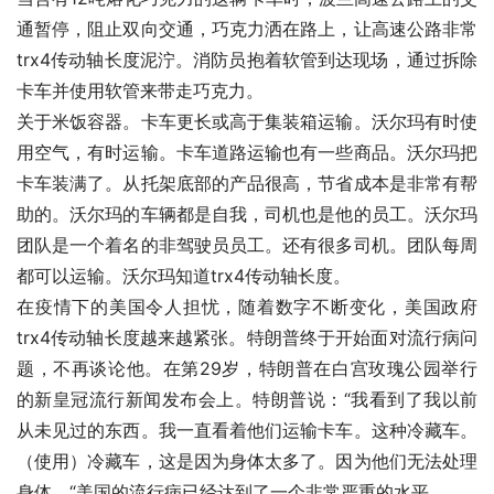
通暂停，阻止双向交通，巧克力洒在路上，让高速公路非常
trx4传动轴长度泥泞。消防员抱着软管到达现场，通过拆除
卡车并使用软管来带走巧克力。
关于米饭容器。卡车更长或高于集装箱运输。沃尔玛有时使
用空气，有时运输。卡车道路运输也有一些商品。沃尔玛把
卡车装满了。从托架底部的产品很高，节省成本是非常有帮
助的。沃尔玛的车辆都是自我，司机也是他的员工。沃尔玛
团队是一个着名的非驾驶员员工。还有很多司机。团队每周
都可以运输。沃尔玛知道trx4传动轴长度。
在疫情下的美国令人担忧，随着数字不断变化，美国政府
trx4传动轴长度越来越紧张。特朗普终于开始面对流行病问
题，不再谈论他。在第29岁，特朗普在白宫玫瑰公园举行
的新皇冠流行新闻发布会上。特朗普说：“我看到了我以前
从未见过的东西。我一直看着他们运输卡车。这种冷藏车。
（使用）冷藏车，这是因为身体太多了。因为他们无法处理
身体。“美国的流行病已经达到了一个非常严重的水平。