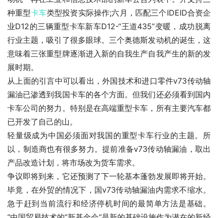
种重型
卡车
类型投资实际操作;六月，匹配三个IDEID合资企
业D12的三辆重型卡车新车D12-“王道435”变暖，成功脱离
行业主题，吸引了很多眼球。三个奥德斯发动机的诞生，这
意味着三张重型牌逐渐进入新的自我生产自我产生的新的发
展时期。
从上面的引言中可以看出，外国技术和进口零件v73传动轴
漏油已渗透到我国卡车的各个方面。但我们还必须看到国内
卡车公司的努力。特别是在高端重型卡车，所有主要汽车都
已开发了自己的山。
轻量级成为中国必须面对我国的重型卡车行业的主题。所
以，制造商也有很多努力。提前准备v73传动轴漏油，取出
产品改造计划，将市场改为货车需求。
争议即将到来，它还预测了下一轮基本蓬勃发展即将开始。
毕竟，在外贸的情况下，国v73传动轴漏油内需求不缩水。
急于赶到当前流行和经济停机时间的最简单方法是基础。
“中国贸易技术的”新基金会“是新的基础设施作为潜在的新经