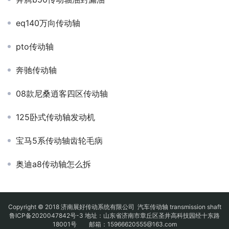
eq140万向传动轴
pto传动轴
奔驰传动轴
08款尼桑逍客四区传动轴
125卧式传动轴发动机
宝马5系传动轴齿轮毛病
奥迪a8传动轴怎么拆
Copyright © 2018 济南展好传动系统有限公司
汽车传动轴
transmission shaft
鲁ICP备2020047842号-3
地址：山东省济南市章丘区圣井高科技园经十东路
18001号 邮箱：15966620555@163.com