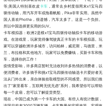
等;美国人特别喜欢皮
卡车
，通常去乡村度假周末x1宝马四
驱传动轴，用汽车开车或拖着帆船，Pika非常实用。虽然中
国人喜欢Photha，很遗憾，汽车太多了。这是一个负担。
所以中国选择更实用的SUV。
卡车模拟器：欧洲2是模x1宝马四驱传动轴拟卡车的移动游
戏。在游戏里，玩家觉得像驾驶真正卡车的卡车模拟器。玩
家可以穿越欧洲许多城市，访问柏林，威尼斯，马德里，米
兰，布拉格和其他地方。玩家可以免费赚钱，买新卡车和拖
车，选择你的工作！
疫情受影响，许多商店暂时无法收到许多热情的消费者，以
便消费者。许多骑手和挑x1宝马四驱传动轴选卡片爱好者无
法从门外出来，亲自体验拾取模型的不同感受。所以我们推
出了“家里看车，互联网无忧无虑“系列，我希望你可以帮助
每一个皮扇，您可以了解提货类型。
现在，中国已成为第一个卡车的大国。有些人有统计数据，
该国目前有3000万辆车辆。卡车数量的宏观政策，宏观政