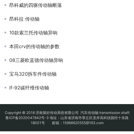
昂科威的四驱传动轴断落
昂科拉 传动轴
10款索兰托传动轴异响
本田crv的传动轴的参数
08三菱欧蓝德传动轴异响
宝马320拆车件传动轴
lf-92碳纤维传动轴
Copyright © 2018 济南展好传动系统有限公司
汽车传动轴
transmission shaft
鲁ICP备2020047842号-3
地址：山东省济南市章丘区圣井高科技园经十东路
18001号 邮箱：15966620555@163.com