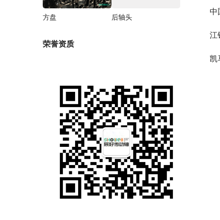
中
方盘
后轴头
江
荣誉资质
凯