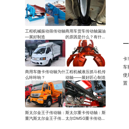
工程机械振动筛传动轴
商用车货车传动轴漏油
—展好制造
的原因是什么？有什么
影响？
一
卡
车
商用车微卡传动轴为什
工程机械液压抓斗机传
使
么咔咔响？
动轴——展好匠心制造
置
斯太尔金王子传动轴：
斯太尔重卡传动轴：斯
重汽斯太尔金王子传动
太尔DM5G重卡传动轴
轴多少钱、价格、生产
多少钱/价格/生产厂家