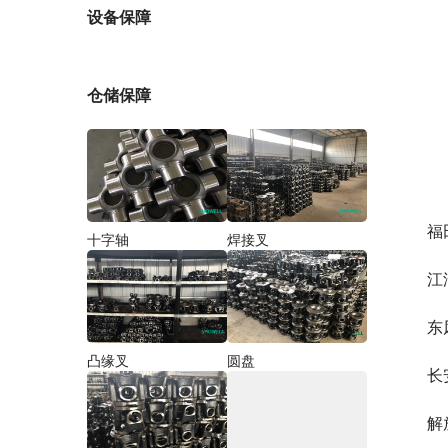
厂家
设备保障
仓储保障
福
十字轴
焊接叉
江
东
凸缘叉
圆盘
长
解