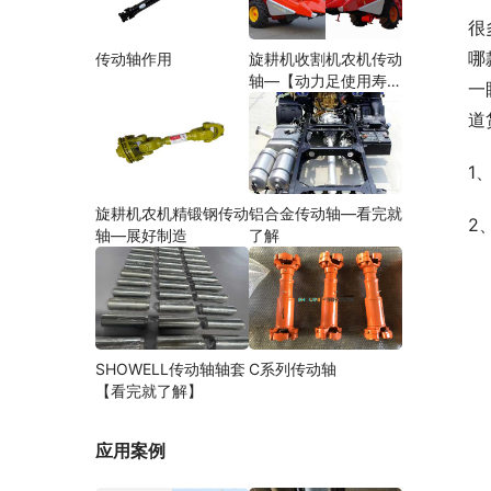
很
哪
传动轴作用
旋耕机收割机农机传动
轴—【动力足使用寿命
一
久】
道
1
旋耕机农机精锻钢传动
铝合金传动轴—看完就
2
轴—展好制造
了解
SHOWELL传动轴轴套
C系列传动轴
【看完就了解】
应用案例