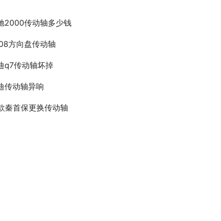
驰2000传动轴多少钱
008方向盘传动轴
迪q7传动轴坏掉
迪传动轴异响
8款秦首保更换传动轴