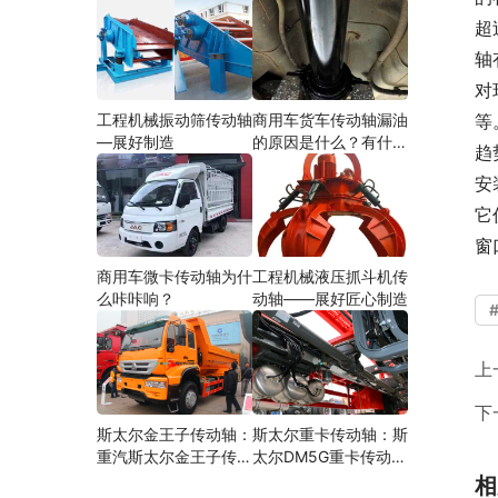
超
轴
对
工程机械振动筛传动轴
商用车货车传动轴漏油
等
—展好制造
的原因是什么？有什么
趋
影响？
安
它
窗
商用车微卡传动轴为什
工程机械液压抓斗机传
么咔咔响？
动轴——展好匠心制造
上
下
斯太尔金王子传动轴：
斯太尔重卡传动轴：斯
重汽斯太尔金王子传动
太尔DM5G重卡传动轴
轴多少钱、价格、生产
多少钱/价格/生产厂家
相