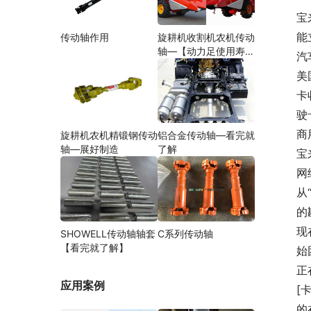
宝
能
传动轴作用
旋耕机收割机农机传动
轴—【动力足使用寿命
汽
久】
美
卡
驶
商
旋耕机农机精锻钢传动
铝合金传动轴—看完就
轴—展好制造
了解
宝
网
从
的
现
SHOWELL传动轴轴套
C系列传动轴
【看完就了解】
始
正
应用案例
[
的