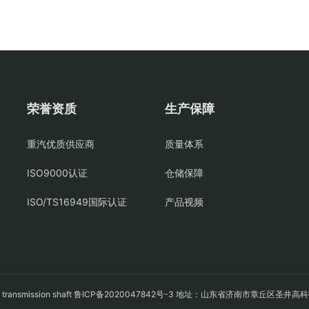
荣誉资质
生产保障
重汽优质供应商
质量体系
ISO9000认证
仓储保障
ISO/TS16949国际认证
产品视频
轴
transmission shaft
鲁ICP备2020047842号-3
地址：山东省济南市章丘区圣井高科技园经