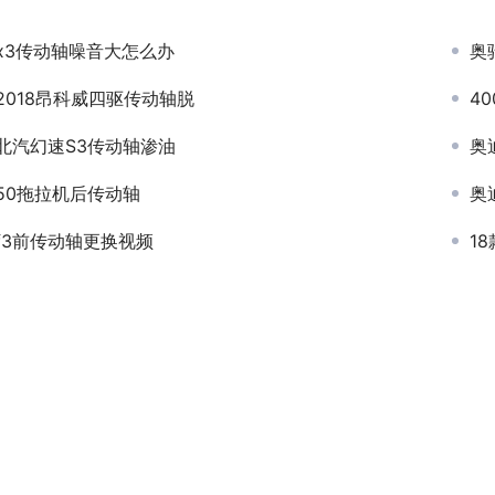
x3传动轴噪音大怎么办
奥
2018昂科威四驱传动轴脱
4
北汽幻速S3传动轴渗油
奥
50拖拉机后传动轴
奥
f3前传动轴更换视频
1