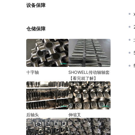
厂家
设备保障
仓储保障
十字轴
SHOWELL传动轴轴套
【看完就了解】
后轴头
伸缩叉