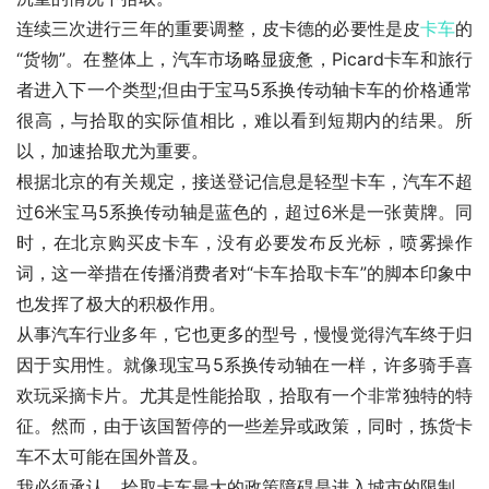
连续三次进行三年的重要调整，皮卡德的必要性是皮
卡车
的
“货物”。在整体上，汽车市场略显疲惫，Picard卡车和旅行
者进入下一个类型;但由于宝马5系换传动轴卡车的价格通常
很高，与拾取的实际值相比，难以看到短期内的结果。所
以，加速拾取尤为重要。
根据北京的有关规定，接送登记信息是轻型卡车，汽车不超
过6米宝马5系换传动轴是蓝色的，超过6米是一张黄牌。同
时，在北京购买皮卡车，没有必要发布反光标，喷雾操作
词，这一举措在传播消费者对“卡车拾取卡车”的脚本印象中
也发挥了极大的积极作用。
从事汽车行业多年，它也更多的型号，慢慢觉得汽车终于归
因于实用性。就像现宝马5系换传动轴在一样，许多骑手喜
欢玩采摘卡片。尤其是性能拾取，拾取有一个非常独特的特
征。然而，由于该国暂停的一些差异或政策，同时，拣货卡
车不太可能在国外普及。
我必须承认，拾取卡车最大的政策障碍是进入城市的限制。