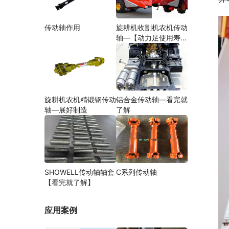
传动轴作用
旋耕机收割机农机传动
轴—【动力足使用寿命
久】
旋耕机农机精锻钢传动
铝合金传动轴—看完就
轴—展好制造
了解
SHOWELL传动轴轴套
C系列传动轴
【看完就了解】
应用案例