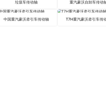
　本年度自主创新车系：豪沃T5G纯电没有人港牵车本次试运
海港安全作业负荷下建立了智能驾驶的新提升，一起也为海港处
的实践活动计划方案，更加推动在我国翠绿色智能物流改革创新