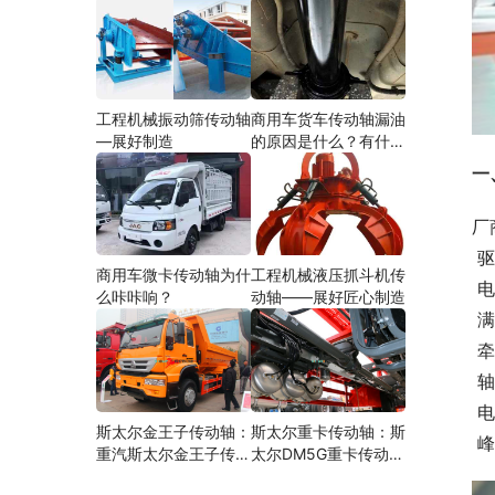
工程机械振动筛传动轴
商用车货车传动轴漏油
—展好制造
的原因是什么？有什么
影响？
一
厂
 
商用车微卡传动轴为什
工程机械液压抓斗机传
 
么咔咔响？
动轴——展好匠心制造
 
 
 
 
斯太尔金王子传动轴：
斯太尔重卡传动轴：斯
 
重汽斯太尔金王子传动
太尔DM5G重卡传动轴
轴多少钱、价格、生产
多少钱/价格/生产厂家