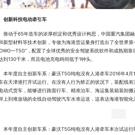
、创新科技电动牵引车
　推动于65年造车的浓厚积淀和优秀设计构思，中国重汽集团
和新型材料等技术创新，专做为海港货运量身打造出了全世界第
HOWO—T5G”，配置了全球优秀的安全驾驶系统软件和成熟期
达到130千米，而且电池充电時间低于1钟头。
　本年度自主创新车系：豪沃T5G纯电没有人港牵车2016年4月1
车在天津港打开试运行。在没有人行为矫正的状况下，装配线有
电动式货车，能够进行路面行车、精准泊车、海运集装箱装卸搬
岸上到堆放场的全线自动驾驶汽车水准运送，这表达海港智能化