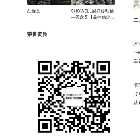
凸缘叉
SHOWELL展好传动轴
—圆盘叉【品控稳定，
二
精密加工】
荣誉资质
　
术
“
车
　
卡
驶
从