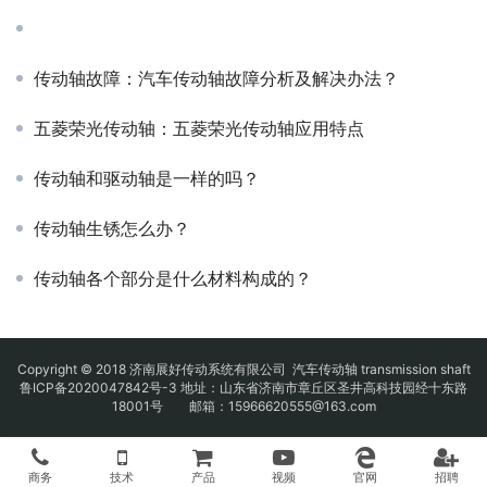
传动轴故障：汽车传动轴故障分析及解决办法？
五菱荣光传动轴：五菱荣光传动轴应用特点
传动轴和驱动轴是一样的吗？
传动轴生锈怎么办？
传动轴各个部分是什么材料构成的？
Copyright © 2018 济南展好传动系统有限公司
汽车传动轴
transmission shaft
鲁ICP备2020047842号-3
地址：山东省济南市章丘区圣井高科技园经十东路
18001号 邮箱：15966620555@163.com
商务
技术
产品
视频
官网
招聘