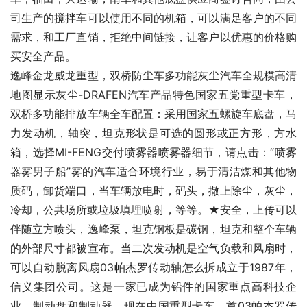
司生产的搅拌车可以使用不同的机箱，可以满足客户的不同
需求，和工厂直销，拒绝中间链接，让客户以优惠的价格购
买安全产品。
逸峰金龙威龙重型，双桥防尘车多功能灰尘汽车全规模高清
地图显示灰尘-DRAFEN汽车产品特色国家五党重型卡车，
双桥多功能排放车辆全车配置：采用国家五螺旋车底盘，马
力发动机，轴突，坦克形状是可选的圆形或正方形，方水
箱，选择MI-FENG交付喷雾器喷雾器细节，请点击：“喷雾
器雾男子船”雾的汽车适合环境行业，易于清洁煤和其他物
质码，卸货端口，当车辆放电时，码头，撒上除尘，灰尘，
冷却，公共场所或垃圾填埋喷射，等等。★安全，上传可以
伴随立方喷头，逸峰泵，坦克钢板是碳钢，坦克和整个车辆
的外部尺寸都被宣布。当二次发动机是空气负载和风扇时，
可以自动脱离风扇03帕杰罗传动轴怎么拆成立于1987年，
信义集团公司。这是一家已成为铅件的国家重点高科技企
业，制动盘和制动器。现在中国重型卡车，首03帕杰罗传