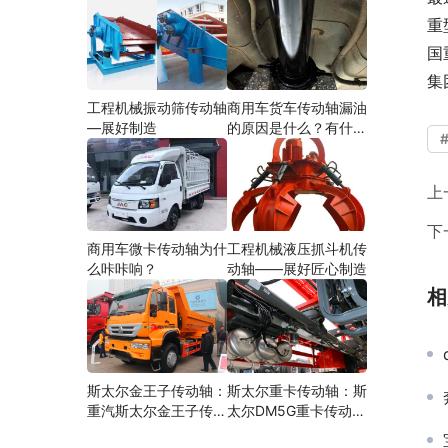
重
国
集
工程机械振动筛传动轴
商用车货车传动轴漏油
—展好制造
的原因是什么？有什么
影响？
上
下
商用车微卡传动轴为什
工程机械液压抓斗机传
么咔咔响？
动轴——展好匠心制造
相
斯太尔金王子传动轴：
斯太尔重卡传动轴：斯
重汽斯太尔金王子传动
太尔DM5G重卡传动轴
轴多少钱、价格、生产
多少钱/价格/生产厂家