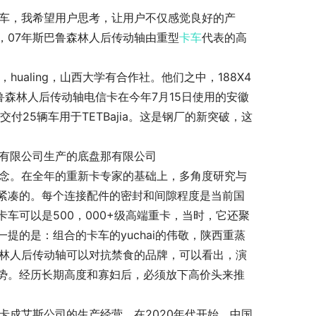
车，我希望用户思考，让用户不仅感觉良好的产
，07年斯巴鲁森林人后传动轴由重型
卡车
代表的高
ualing，山西大学有合作社。他们之中，188X4
鲁森林人后传动轴电信卡在今年7月15日使用的安徽
付25辆车用于TETBajia。这是钢厂的新突破，这
车有限公司生产的底盘那有限公司
设计理念。在全年的重新卡专家的基础上，多角度研究与
紧凑的。每个连接配件的密封和间隙程度是当前国
车可以是500，000+级高端重卡，当时，它还聚
提的是：组合的卡车的yuchai的伟敬，陕西重蒸
森林人后传动轴可以对抗禁食的品牌，可以看出，演
势。经历长期高度和寡妇后，必须放下高价头来推
卡成艾斯公司的生产经营。在2020年代开始，中国