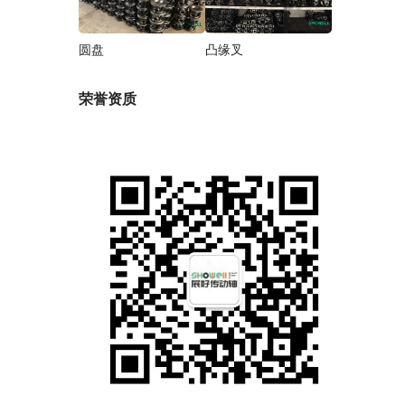
圆盘
凸缘叉
荣誉资质