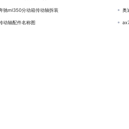
奔驰ml350分动箱传动轴拆装
奥
传动轴配件名称图
a