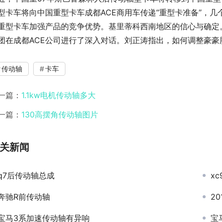
型卡车将向中国重型卡车成都ACE商用车传递“重型卡准备”，几
重型卡车加强产品的竞争优势。基里蒂科西南地区的信心与确定
团在成都ACE公司进行了深入对话。刘正涛指出，如何调整豪豪
传动轴
卡车
一篇：
1.1kw电机传动轴多大
一篇：
130高摆角传动轴图片
关新闻
q7后传动轴总成
x
奔驰R前传动轴
2
宝马3系加速传动轴有异响
宝