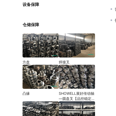
厂家
设备保障
仓储保障
方盘
焊接叉
凸缘
SHOWELL展好传动轴
—圆盘叉【品控稳定，
精密加工】