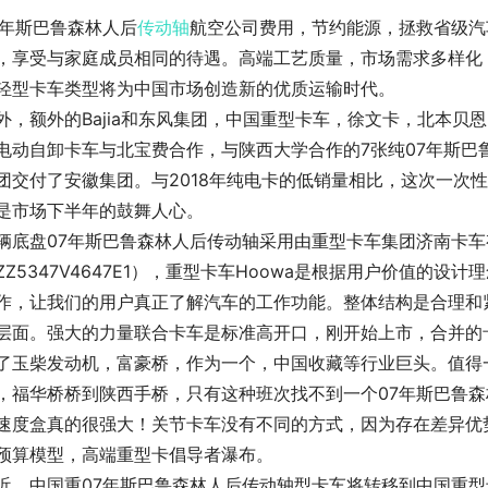
7年斯巴鲁森林人后
传动轴
航空公司费用，节约能源，拯救省级汽
，享受与家庭成员相同的待遇。高端工艺质量，市场需求多样化
轻型卡车类型将为中国市场创造新的优质运输时代。
外，额外的Bajia和东风集团，中国重型卡车，徐文卡，北本贝恩，h
电动自卸卡车与北宝费合作，与陕西大学合作的7张纯07年斯巴
团交付了安徽集团。与2018年纯电卡的低销量相比，这次一次性交
是市场下半年的鼓舞人心。
辆底盘07年斯巴鲁森林人后传动轴采用由重型卡车集团济南卡
ZZ5347V4647E1），重型卡车Hoowa是根据用户价值的
作，让我们的用户真正了解汽车的工作功能。整体结构是合理和
层面。强大的力量联合卡车是标准高开口，刚开始上市，合并的卡
了玉柴发动机，富豪桥，作为一个，中国收藏等行业巨头。值得一
，福华桥桥到陕西手桥，只有这种班次找不到一个07年斯巴鲁
速度盒真的很强大！关节卡车没有不同的方式，因为存在差异优
预算模型，高端重型卡倡导者瀑布。
近，中国重07年斯巴鲁森林人后传动轴型卡车将转移到中国重型