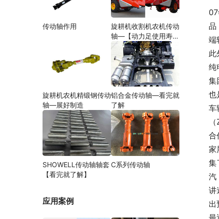
0
品
传动轴作用
旋耕机收割机农机传动
轴—【动力足使用寿命
端
久】
此
纯
集
也
旋耕机农机精锻钢传动
铝合金传动轴—看完就
轴—展好制造
了解
车
（
合
家
集
SHOWELL传动轴轴套
C系列传动轴
【看完就了解】
汽
讲
应用案例
出
最