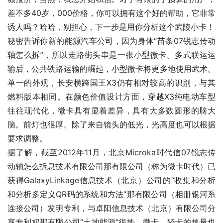
差不多40岁，000价格，你可以拥有这个好的帮助，它非常
诱人吗？哈哈，别担心，下一步是用你分析这个武陵小卡！
秘密告诉你新的能源汽车公司，因为身体“苗条07锐志传动
轴怎么拆”，所以走路街头串是一张小型微卡。多式联运运
输后，公共铁路运输的崛起，小型微卡将更多地使用武术。
单一的外观，长安横跨国王X3仍有相对较高的识别，与其
燃料版本相同。在颜色价值设计方面，穿越X3纯电动车型
往往现代化，微卡具有显着差异，具有大多数圆形的脑大
脑。前灯也很厚。除了来自镜头的低光，光高度也可以根据
要求调整。
据了解，截至2012年11月，北京Microka时代信07锐志传
动轴怎么拆息技术有限公司那有限公司（称为微卡时代）已
获得GalaxyLinkage信息技术（北京）公司的“收集和分析
和分析多定义QR码的系统和方法”那有限公司（相册银河系
连接公司）发明专利，与卓阳信息技术（北京）有限公司分
享专利权那有限公司“土地能源”很热，微卡，轻卡的热量也