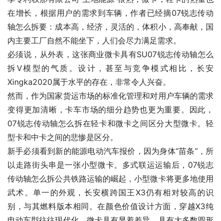
在增长，根据用户的需求到车辆，作者已经摘07锐志传动
轴怎么拆要：成本高，经济，灵活的，体积小，高奉献，国
内主要工厂自然不能坐下，人们会尽力满足需求。
必须说，从外表，这张商业微卡具有SU07锐志传动轴怎么
拆V模型的气质。设计，甚至与竞争模式相比，长安
Xingka2020属于水平的存在，非常令人兴奋。
然而，作为国家货运市场的标准化管理和对用户车辆的需求
变得更加清晰，卡车市场的细分趋势也更为重要。因此，
07锐志传动轴怎么拆在轻卡和微卡之间区分大型微卡。轻
型卡和中卡之间的悲惨是区分。
新手必须看到新的能源电动汽车报价，因为身体“苗条”，所
以走路街头串是一张小型微卡。多式联运运输后，07锐志
传动轴怎么拆公共铁路运输的崛起，小型微卡将更多地使用
武术。单一的外观，长安横跨国王X3仍有相对较高的识
别，与其燃料版本相同。在颜色价值设计方面，穿越X3纯
电动车型往往现代化，微卡具有显着差异，具有大多数圆形