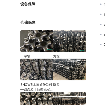
厂家
设备保障
仓储保障
十字轴
方盘
SHOWELL展好传动轴
圆盘
—圆盘叉【品控稳定，
精密加工】