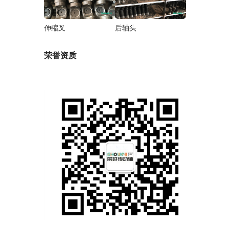
伸缩叉
后轴头
荣誉资质