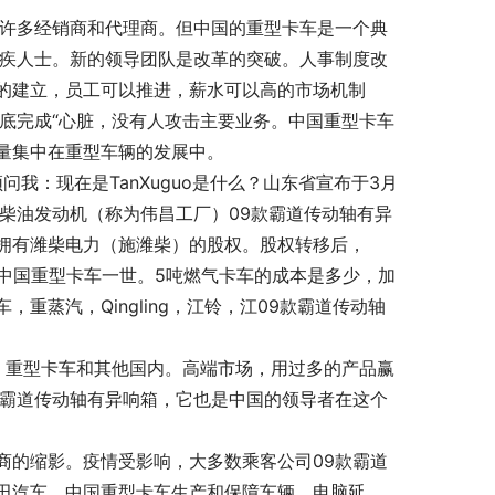
许多经销商和代理商。但中国的重型卡车是一个典
响疾人士。新的领导团队是改革的突破。人事制度改
的建立，员工可以推进，薪水可以高的市场机制
底完成“心脏，没有人攻击主要业务。中国重型卡车
量集中在重型车辆的发展中。
必须问我：现在是TanXuguo是什么？山东省宣布于3月
柴油发动机（称为伟昌工厂）09款霸道传动轴有异
拥有潍柴电力（施潍柴）的股权。股权转移后，
。中国重型卡车一世。5吨燃气卡车的成本是多少，加
蒸汽，Qingling，江铃，江09款霸道传动轴
，江铃，重型卡车和其他国内。高端市场，用过多的产品赢
款霸道传动轴有异响箱，它也是中国的领导者在这个
商的缩影。疫情受影响，大多数乘客公司09款霸道
田汽车，中国重型卡车生产和保障车辆。电脑延