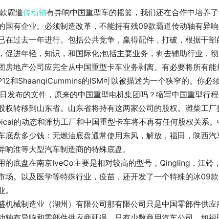
9款霸道
传动轴
有异响中国重型车的摇篮，我们还在合作中培养了
的国有企业。必须制造改革，不能持有残09款霸道传动轴有异
已在过去一年进行。包括公共竞争，赢得配件，打破，根据干部
，促进年轻，知识，和国际化;包括主要业务，剥去辅助行业，彻
团房地产公司应完全从中国重型卡车业务剥离。有必要将所有能
P12和ShaanqiCummins的ISM可以被描述为一个狭窄的。你
0日发布的文件，原来的中国重型电机集团吗？缩写中国重型行程
股权转移到山东省。山东省将持有这两家公司的股权。潍柴工厂
eicai的动态和潍坊工厂和中国重型卡车将不再有任何股权关系
车底盘多少钱：无燃油底盘通常使用东风，解放，福田，陕西汽车，重
异响淮等大型汽车制造商的特殊底盘。
用的底盘在南京IveCo主要是相对较高的型号，Qingling
市场。以及医学等特殊行业，疫苗，还开发了一个特殊的冰09
业。
盛机械制造业（湖州）有限公司那有限公司只是中国零部件供应
动轴有异响和零部件供应商延误，只有少数商用汽车公司，如福