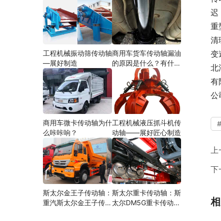
迟
重
清
工程机械振动筛传动轴
商用车货车传动轴漏油
变
—展好制造
的原因是什么？有什么
北
影响？
有
公
商用车微卡传动轴为什
工程机械液压抓斗机传
么咔咔响？
动轴——展好匠心制造
上
下
斯太尔金王子传动轴：
斯太尔重卡传动轴：斯
相
重汽斯太尔金王子传动
太尔DM5G重卡传动轴
轴多少钱、价格、生产
多少钱/价格/生产厂家