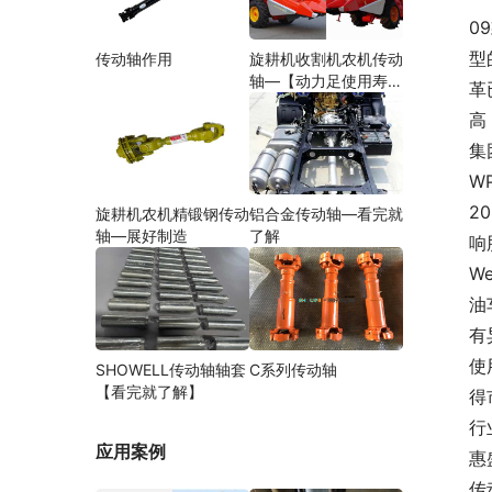
0
型
传动轴作用
旋耕机收割机农机传动
轴—【动力足使用寿命
革
久】
高
集
W
2
旋耕机农机精锻钢传动
铝合金传动轴—看完就
轴—展好制造
了解
响
W
油
有
使
SHOWELL传动轴轴套
C系列传动轴
【看完就了解】
得
行
应用案例
惠
传