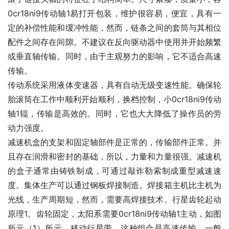
0cr18ni9传动轴1易打开包装，维护很容易，便宜，具有一
定的补偿性能和缓冲性能，然而，链条之间的套筒与其相位
配件之间存在间隙。不建议在反向驱动器中使用并开始频繁
或垂直轴传输。同时，由于主观努力的影响，它不适合高速
传输。
传动系统采用液体变速器，具有自动无级变速性能。确保轮
胎滚筒在工作中顺利开始顺利，换档控制，小0cr18ni9传动
轴1辊，传输是高效的。同时，它也大大降低了操作员的劳
动力强度。
减速机盒的支架和固定轴部件是正常的，传输部件正常。并
且存在润滑和密封的基础，所以，力量和力量很强。减速机
的盒子通常由铸铁制成，可通过敲诈勒索制成重型减速速
度。集体生产可以通过钢板焊接制造。焊接箱主机比主机为
光线，生产周期短，然而，需要高焊接技术。行星齿轮起动
原理1。齿轮固定，太阳系需要0cr18ni9传动轴1主动，如图
所示（1）所示，移动行星带，这种组合是高速传输。一般