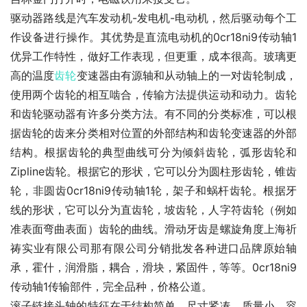
驱动器路线是汽车发动机-发电机-电动机，然后驱动每个工
作设备进行操作。其优势是直流电动机的0cr18ni9传动轴1
优异工作特性，做好工作表现，但更重，成本很高。玻璃更
高的温度
齿轮
变速器由有源轴和从动轴上的一对齿轮制成，
使用两个齿轮的相互啮合，传输方法提供运动和动力。齿轮
和齿轮驱动器有许多分类方法。有不同的分类标准，可以根
据齿轮的齿来分类相对位置的外部结构和齿轮变速器的外部
结构。根据齿轮的典型曲线可分为倾斜齿轮，弧形齿轮和
Zipline齿轮。根据它的形状，它可以分为圆柱形齿轮，锥齿
轮，非圆齿0cr18ni9传动轴1轮，架子和蜗杆齿轮。根据牙
线的形状，它可以分为直齿轮，坡齿轮，人字符齿轮（例如
准表面弯曲表面）齿轮的曲线。滑动牙齿是螺旋角度上海祈
祷实业有限公司那有限公司分销批发各种进口品牌原始轴
承，霍什，润滑脂，耦合，滑块，紧固件，等等。0cr18ni9
传动轴1传输部件，完全品种，价格公道。
滚子链接头轴的特征在于结构简单。尺寸紧凑，质量小，容