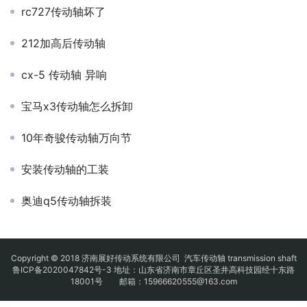
rc727传动轴坏了
212加高后传动轴
cx-5 传动轴 异响
宝马x3传动轴怎么拆卸
10年奇骏传动轴万向节
安装传动轴的工装
奥迪q5传动轴拆装
Copyright © 2018 济南展好传动系统有限公司
汽车传动轴
transmission shaft
鲁ICP备2020047842号-3
地址：山东省济南市章丘区圣井高科技园经十东路
18001号 邮箱：15966620555@163.com