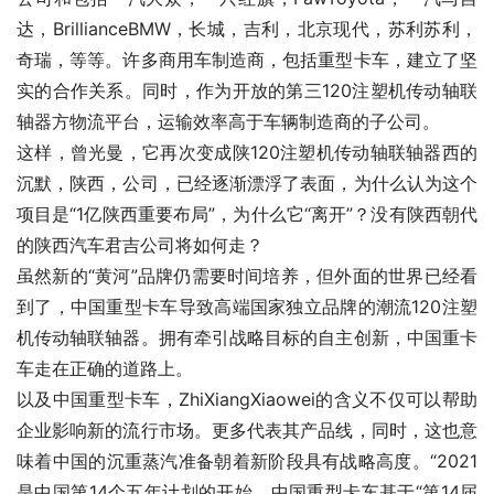
达，BrillianceBMW，长城，吉利，北京现代，苏利苏利，
奇瑞，等等。许多商用车制造商，包括重型卡车，建立了坚
实的合作关系。同时，作为开放的第三120注塑机传动轴联
轴器方物流平台，运输效率高于车辆制造商的子公司。
这样，曾光曼，它再次变成陕120注塑机传动轴联轴器西的
沉默，陕西，公司，已经逐渐漂浮了表面，为什么认为这个
项目是“1亿陕西重要布局”，为什么它“离开”？没有陕西朝代
的陕西汽车君吉公司将如何走？
虽然新的“黄河”品牌仍需要时间培养，但外面的世界已经看
到了，中国重型卡车导致高端国家独立品牌的潮流120注塑
机传动轴联轴器。拥有牵引战略目标的自主创新，中国重卡
车走在正确的道路上。
以及中国重型卡车，ZhiXiangXiaowei的含义不仅可以帮助
企业影响新的流行市场。更多代表其产品线，同时，这也意
味着中国的沉重蒸汽准备朝着新阶段具有战略高度。“2021
是中国第14个五年计划的开始，中国重型卡车基于“第14届