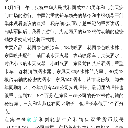
10月1日上午，庆祝中华人民共和国成立70周年和北京天安
门广场的游行。中国沉重的铲车领先的禁令和中级领导干部
集体观看会议的直播，我仔细地听取了总书记的重要讲话，
阅读军队后，我看了游行。为期两天的营12根传动轴的秘密
销技术交流对接将正式踢。
主要产品：花园绿色喷涂车，18吨喷洒，花园绿色喷水林，
东风喷头配件，油田喷水灭火器，农药喷雾车，尖头洒水，
时代小卡喷水灭火器，小时气洒，东风前四八后洒洒，重型
卡车，森林消防洒水器，东风天津喷水林兰克里，30党12
根传动轴的秘密的洒水，东风140洒水，从市场份额，与去
年同期相比，今年1月有4家公司实现增长。最明显的增长也
很重，达到12。8个百分点;东风三家公司的份12根传动轴的
秘密额，三义和宏燕也在同比增长，但增长率低于1个百分
点。
迎宾午餐
轮胎
和斜轮胎生产和销售双重货币股份
（600623）：公司掌握，市场所有权在行业中排名，全钢