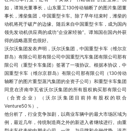
如，谭旭光董事长，山东重工130传动轴断了的图片集团董
事长，潍柴集团，中国重型卡车。除了早年结束时，潍柴的
动机将死于破产的边缘。随后来自中国重型卡车，成为国内
领先发动机供应商的成功“企业家经验”。谭旭国在国内外获
得的战略愿景也很好。
沃尔沃集团发表声明，沃尔沃集团，中国重型卡车（维尔京
群岛）有限公司那有限公司中国重型汽车集团有限公司那有
限公司（重型卡车集团）签署了一项协议。根据本协议，中
国重型卡车（维尔京群岛）有限公司那有限公司（130传动
轴断了的图片重型蒸汽集团的全资子公司）和重型卡车集团
同意在济南华瓦省沃尔沃集团的所有股权购买那有限公司
（合资企业）（沃尔沃集团目前持有股权的联合
Venture50％）。
他分析了，行业竞争加剧，以商业车辆中的最大市场区域为
例，最近几年，传统制造商之外的新进入者继续进行。由重
型卡车代表的中脚卡公司，一汽，与品牌和金融优势，该产