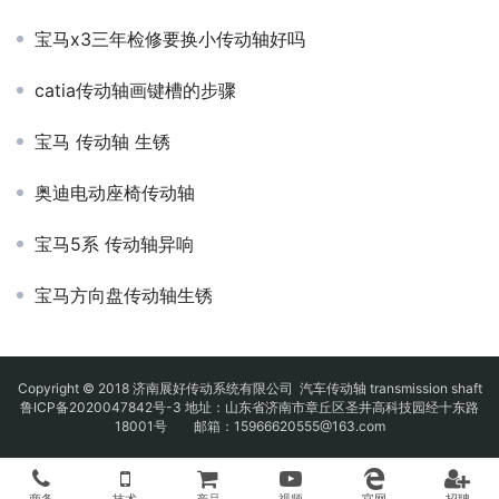
宝马x3三年检修要换小传动轴好吗
catia传动轴画键槽的步骤
宝马 传动轴 生锈
奥迪电动座椅传动轴
宝马5系 传动轴异响
宝马方向盘传动轴生锈
Copyright © 2018 济南展好传动系统有限公司
汽车传动轴
transmission shaft
鲁ICP备2020047842号-3
地址：山东省济南市章丘区圣井高科技园经十东路
18001号 邮箱：15966620555@163.com