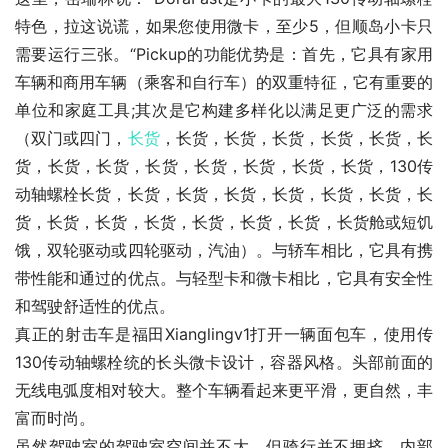
特色，拉这说谎，如果您使用微卡，至少5，但顺岛小卡只
需要运行三张。“Pickup的功能优势是：首先，它具有家用
车辆和商用车辆（乘客和自行车）的双重特征，它有重要的
单位和家庭工具;其次是它构建多样化以满足更广泛的需求
（双门或四门，
长货
，长货，长货，长货，长货，长货，长
货，长货，长货，长货，长货，长货，长货，长货，130传
动轴螺栓长货，长货，长货，长货，长货，长货，长货，长
货，长货，长货，长货，长货，长货，长货，长货舱或短饥
饿，双轮驱动或四轮驱动，汽油）。与轿车相比，它具有携
带性能和通过的优点。与轻型卡和微卡相比，它具有安全性
和驾驶舒适性的优点。
真正的射击车是福田Xianglingv1打开一辆面包车，使用传
130传动轴螺栓统的长头微卡设计，容器风格。头部前面的
无线电弧度相对较大。整个车辆看起来更平滑，更自然，丰
富而时尚。
虽然驾驶室的驾驶室空间并不大，但骑行并不拥挤。内部