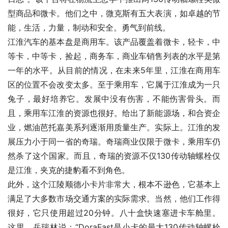
型商品和微卡。他们之中，微克斯有五大表演，如卓越的节
能，生活，力量，制动和安全。勇气到前线。
江淮汽车的基本盘是商用车。该产品覆盖着微卡，轻卡，中
等卡，中等卡，捡起，商务车，商业车销售列表的水平是第
一年的水平。从目前的情况，在未来5年里，江淮在商用车
区的位置不会改变太多。至于乘用车，它属于江淮成为一只
兔子，最好培养它。发展中没有伤害，不能伤害骨头。而
且，乘用车江淮的资源也很好。给出了新能源场，和合资企
业，燃油芭托嘉美系列逐渐用质量生产。实际上。江淮的发
展压力小于同一省的奇瑞。奇瑞商业仅限于微卡，乘用车仍
然杀了这个国家。而且，奇瑞的资源不仅130传动轴螺栓仅
是江淮，夹克的捷豹看不到角色。
此外，这个江陵顺德小卡片非常大，根本不逊色，它基本上
满足了大多数市场交通方案的实际需求。当然，他们工作得
很好，它只使用超过20分钟。八十盒快速塞进卡车舱里。
这里，岳瑞林说：“DoraFast是小卡的最大130传动轴螺栓