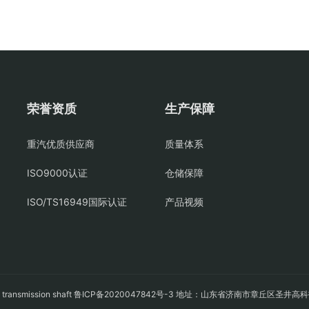
荣誉资质
生产保障
重汽优质供应商
质量体系
ISO9000认证
仓储保障
ISO/TS16949国际认证
产品视频
轴
transmission shaft
鲁ICP备2020047842号-3
地址：山东省济南市章丘区圣井高科技园经