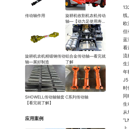
13
线
传动轴作用
旋耕机收割机农机传动
轴—【动力足使用寿命
欧
久】
但
蓝
看
流
旋耕机农机精锻钢传动
铝合金传动轴—看完就
轴—展好制造
了解
生
年
J
时
同
SHOWELL传动轴轴套
C系列传动轴
【看完就了解】
生
从
应用案例
“
上