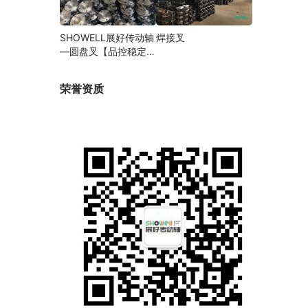
SHOWELL展好传动轴
焊接叉
—圆盘叉【品控稳定，
精密加工】
荣誉资质