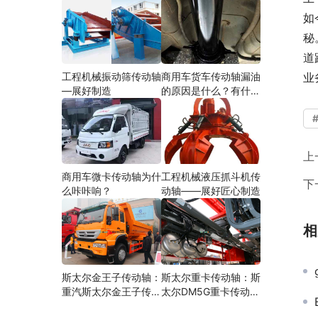
如
秘
道
工程机械振动筛传动轴
商用车货车传动轴漏油
业
—展好制造
的原因是什么？有什么
影响？
上
商用车微卡传动轴为什
工程机械液压抓斗机传
下
么咔咔响？
动轴——展好匠心制造
相
斯太尔金王子传动轴：
斯太尔重卡传动轴：斯
重汽斯太尔金王子传动
太尔DM5G重卡传动轴
轴多少钱、价格、生产
多少钱/价格/生产厂家