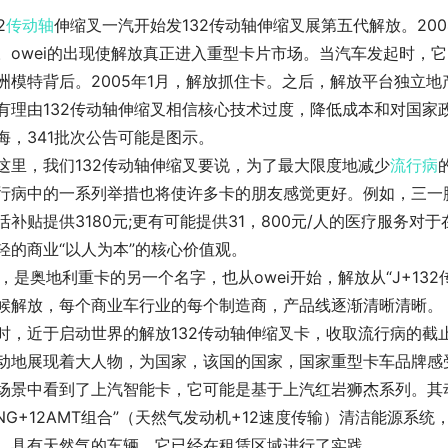
2
传动轴
伸缩叉一汽开始发132传动轴伸缩叉展第五代解放。20
。owei的出现使解放真正进入重型卡片市场。当汽车发起时，
洲模特背后。2005年1月，解放抓住卡。之后，解放平台独立地产品
有理由132传动轴伸缩叉相信核心技术过度，降低成本和对国家
海，341批次公告可能是图示。
这里，我们132传动轴伸缩叉要说，为了最大限度地减少
流行病
行病中的一系列举措也将使许多卡的朋友感觉更好。例如，三一脚
活补贴提供3180元;更有可能提供31，800元/人的医疗服务
轻的商业“以人为本”的核心价值观。
5，是奥地利重卡的另一个名字，也从owei开始，解放从“J+132传
候解放，每个商业车行业的每个制造商，产品线逐渐清晰清晰。
时，近于启动世界的解放132传动轴伸缩叉卡，收取流行病的截
动地展现着大人物，为国家，该国的国家，国家重型卡车品牌感
场景中看到了上汽智能卡，它可能是基于上汽红岩狮杰系列。其动
LNG+12AMT组合”（天然气发动机+12速度传输）清洁能源
，具有天然气的车辆，它已经在租赁区域进行了实践。