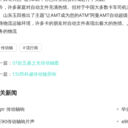
今，许多家庭对自动文件充满热情。但对于中国大多数卡车司机
。山东玉田推出了主题“让AMT成为您的ATM”阿曼AMT自动
路物流运输环境，许多卡的朋友对自动文件表现出极大的热情。人
务的物流
传动轴
流行病
一篇：
07款五菱之光传动轴图
一篇：
1.5t昂科威传动轴异响
关新闻
gtr 传动轴响
毕
E90传动轴响片声
e