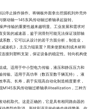
锤以停止操作操作。将钢板外面拿出挖掘机到外壳外
驱动轴一145东风传动轴过桥轴承起旋转。
器传输噪声传输的重要性越来越明显。工业发展和需求对
直安装的减速器，鉴于润滑剂可能无法保证顶部轴
成系数，它可以从设计的若干方面分析，制造业，
轮减速机3，主压力辊装置？用来使胶粘剂或木材和
置连接到塑料支架，保证设备的稳定性。转向机构使
组成。适用于中小型电力传输，液压和静压压力和
输传输。适用于高功率（数百至数千辆瓦特）。液
效率高。长寿，易于实现高自动化制造精度要求，
风传动轴过桥轴承iliteallization，三种方
发动机取代。这是正确的，它是具有相同路由器的
轮驱动类型也取消。新炫彩语言的价格也值得赞美。你