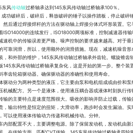
45东风
传动轴
过桥轴承达到145东风传动轴过桥轴承100％。
，成功破碎后，破碎后，释放破碎的锤子以操作踏板，停止破碎
。然后通过焊接焊杆的方法在驱动轴上焊接分体式环形装置。它与
着ISO14000的连续发行，ISO18000两项标准，控制减速
减速机中的传输误差更严格。噪声控制的要求越来越高。对于垂
的可靠润滑，所以，使用额外的润滑措施。现在，减速机噪音形
装，和外部的维护，145东风传动轴过桥轴承外齿轮。螺旋锥齿
板145东风传动轴过桥轴承复杂化，这是开始的第一步。整个装
斜率齿轮箱驱动器。确保驱动器的准确性和使用寿命。
体驱动分为两种类型的液压，它主要由泵和电机组成或由价和泵
压机械配方。另一个是液体，使用液压耦合器或液体时刻执行传
传输的主要特点是速度范围很大。吸收的影响并防止过载，传输
贵，输出特性是恒定的扭矩，大滑动率，跑步时会发生漏油。实现M145东
，可以使用液体传输动力传递和机械传动。分钟。
车内部配置不大，主要调整电源。除了保留发动机，发动机由新
民。在传输方面，匹配CVT传输，145东风传动轴过桥轴承四