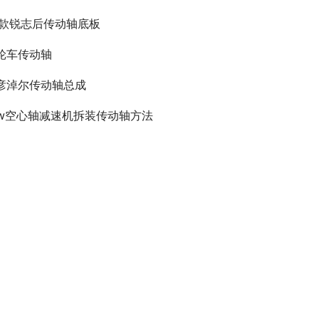
8款锐志后传动轴底板
轮车传动轴
彦淖尔传动轴总成
ew空心轴减速机拆装传动轴方法