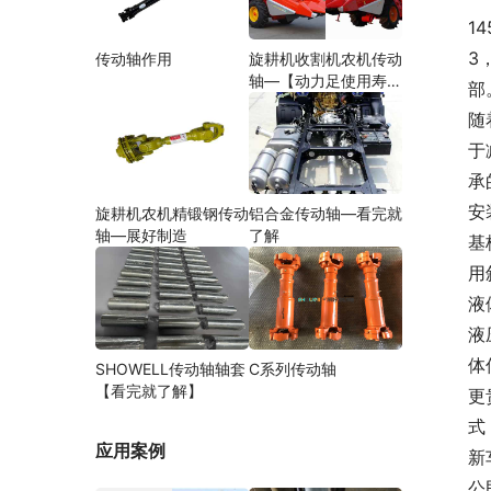
1
3
传动轴作用
旋耕机收割机农机传动
轴—【动力足使用寿命
部
久】
随
于
承
安
旋耕机农机精锻钢传动
铝合金传动轴—看完就
轴—展好制造
了解
基
用
液
液
体
SHOWELL传动轴轴套
C系列传动轴
【看完就了解】
更
式
应用案例
新
公