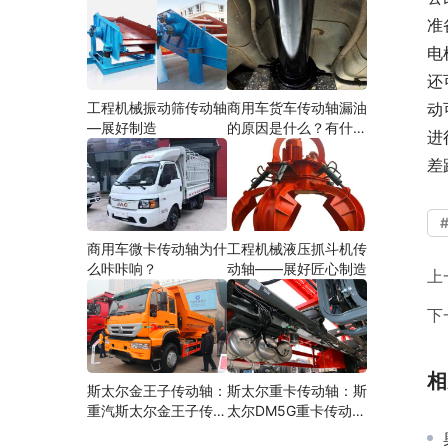
准
电
还
工程机械振动筛传动轴
商用车货车传动轴漏油
动
—展好制造
的原因是什么？有什么
进
影响？
差
商用车微卡传动轴为什
工程机械液压抓斗机传
么咔咔响？
动轴——展好匠心制造
上
下
相
斯太尔金王子传动轴：
斯太尔重卡传动轴：斯
重汽斯太尔金王子传动
太尔DM5G重卡传动轴
轴多少钱、价格、生产
多少钱/价格/生产厂家