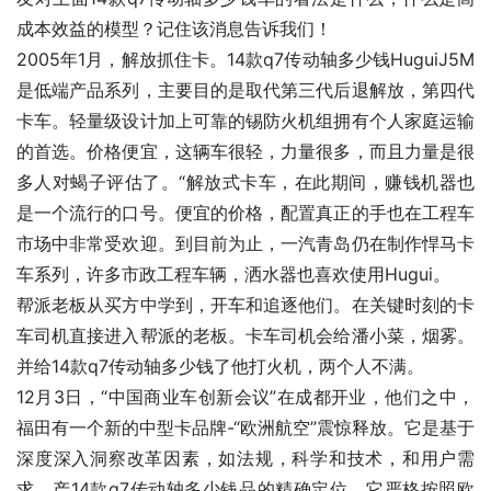
成本效益的模型？记住该消息告诉我们！
2005年1月，解放抓住卡。14款q7传动轴多少钱HuguiJ5M
是低端产品系列，主要目的是取代第三代后退解放，第四代
卡车。轻量级设计加上可靠的锡防火机组拥有个人家庭运输
的首选。价格便宜，这辆车很轻，力量很多，而且力量是很
多人对蝎子评估了。“解放式卡车，在此期间，赚钱机器也
是一个流行的口号。便宜的价格，配置真正的手也在工程车
市场中非常受欢迎。到目前为止，一汽青岛仍在制作悍马卡
车系列，许多市政工程车辆，洒水器也喜欢使用Hugui。
帮派老板从买方中学到，开车和追逐他们。在关键时刻的卡
车司机直接进入帮派的老板。卡车司机会给潘小菜，烟雾。
并给14款q7传动轴多少钱了他打火机，两个人不满。
12月3日，“中国商业车创新会议”在成都开业，他们之中，
福田有一个新的中型卡品牌-“欧洲航空”震惊释放。它是基于
深度深入洞察改革因素，如法规，科学和技术，和用户需
求。产14款q7传动轴多少钱品的精确定位。它严格按照欧