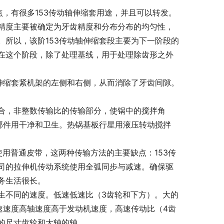
，有很多153传动轴伸缩套用途，并且可以转发。
精度主要被确定为牙齿精度和分布分布的均匀性，
所以，该阶153传动轴伸缩套段主要为下一阶段的
在这个阶段，除了处理基线，用于处理除齿形之外
伸缩套紧机架的左侧和右侧，从而消除了牙齿间隙。
合，非整数传输比的传输部分，使锅中的搅拌角
部件用干净和卫生。热锅基板行星用液压转动搅拌
用普通皮带，这两种传输方法的主要缺点：153传
司的拉伸机传动系统使用全弧同步与减速。确保驱
务生活很长。
生不同的速度。低速低速比（3齿轮和下方）。大的
速速度高轴速度高于发动机速度，高速传动比（4齿
的尺寸齿轮和大轴的轴。