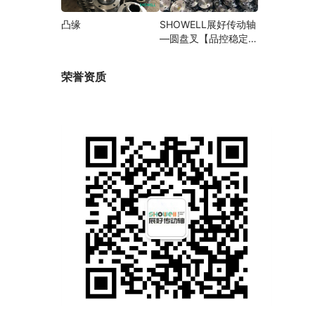
凸缘
SHOWELL展好传动轴
—圆盘叉【品控稳定，
精密加工】
荣誉资质