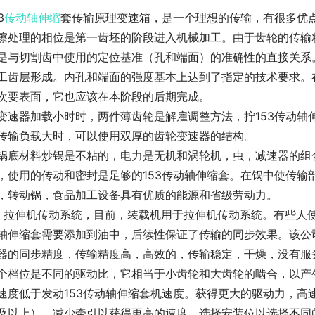
3
传动轴
伸缩
套传输原理变速箱，是一个理想的传输，有很多优点
擦处理的相位是第一齿坯的阶段进入机械加工。由于齿轮的传输
是与切割齿中使用的定位基准（孔和端面）的准确性的直接关系。
工齿层形成。内孔和端面的强度基本上达到了指定的技术要求。
次要表面，它也应该在本阶段的后期完成。
变速器加载小时时，两件薄齿轮是解雇调整方法，拧153传动轴
传输负载大时，可以使用双厚的齿轮变速器的结构。
锅底材料炒锅是不粘的，电力是无机和涡轮机，虫，减速器的组
，使用的传动和密封是足够的153传动轴伸缩套。在锅中使传输
，转动锅，食品加工设备具有优质的能源和省级劳动力。
，拉伸机传动系统，目前，装载机用于拉伸机传动系统。有些人使
轴伸缩套需要添加到油中，后续性保证了传输的同步效果。该公
器的同步精度，传输精度高，高效的，传输稳定，干燥，没有服
个档位是不同的驱动比，它相当于小齿轮和大齿轮的啮合，以产
速度低于发动153传动轴伸缩套机速度。获得更大的驱动力，高
及以上）。减少牵引以获得更高的速度，选择安装位以选择不同