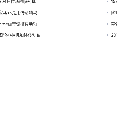
304后传动轴喷药机
1
宝马x5是用传动轴吗
比
proe画带键槽传动轴
奔
四轮拖拉机加装传动轴
2