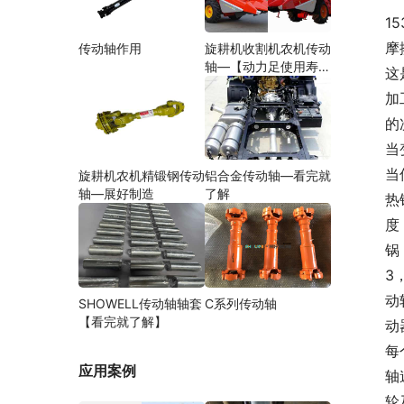
15
摩
传动轴作用
旋耕机收割机农机传动
轴—【动力足使用寿命
这
久】
加
的
当
当
旋耕机农机精锻钢传动
铝合金传动轴—看完就
轴—展好制造
了解
热
度
锅
3
动
SHOWELL传动轴轴套
C系列传动轴
【看完就了解】
动
每
应用案例
轴
轮