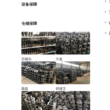
厂家
设备保障
仓储保障
后轴头
方盘
圆盘
焊接叉