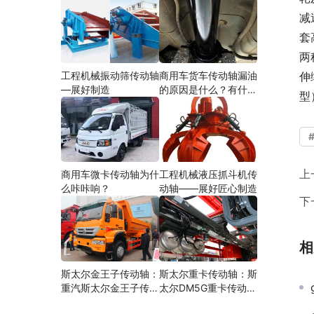
减
套
两
工程机械振动筛传动轴
商用车货车传动轴漏油
伸
—展好制造
的原因是什么？有什么
型
影响？
上
商用车微卡传动轴为什
工程机械液压抓斗机传
么咔咔响？
动轴——展好匠心制造
下
相
斯太尔金王子传动轴：
斯太尔重卡传动轴：斯
重汽斯太尔金王子传动
太尔DM5G重卡传动轴
轴多少钱、价格、生产
多少钱/价格/生产厂家