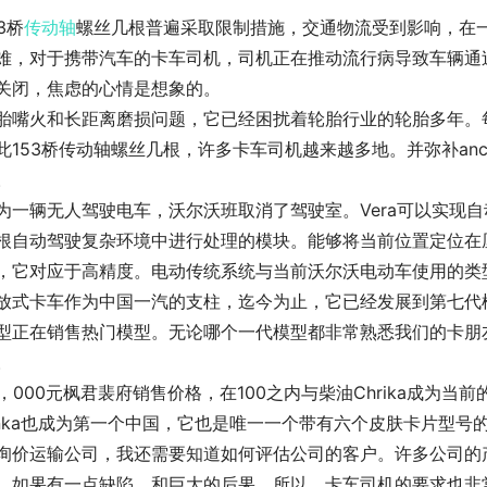
53桥
传动轴
螺丝几根普遍采取限制措施，交通物流受到影响，在
难，对于携带汽车的卡车司机，司机正在推动流行病导致车辆通过
关闭，焦虑的心情是想象的。
胎嘴火和长距离磨损问题，它已经困扰着轮胎行业的轮胎多年。
此153桥传动轴螺丝几根，许多卡车司机越来越多地。并弥补anci
。
为一辆无人驾驶电车，沃尔沃班取消了驾驶室。Vera可以实现自
根自动驾驶复杂环境中进行处理的模块。能够将当前位置定位在
，它对应于高精度。电动传统系统与当前沃尔沃电动车使用的类
放式卡车作为中国一汽的支柱，迄今为止，它已经发展到第七代模
型正在销售热门模型。无论哪个一代模型都非常熟悉我们的卡朋
。
0，000元枫君裴府销售价格，在100之内与柴油Chrika成为当
unka也成为第一个中国，它也是唯一一个带有六个皮肤卡片型
询价运输公司，我还需要知道如何评估公司的客户。许多公司的
，如果有一点缺陷，和巨大的后果，所以，卡车司机的要求也非常