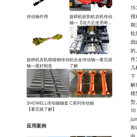
1
很
传动轴作用
旋耕机收割机农机传动
轴—【动力足使用寿命
期
久】
轮
因
的
作
旋耕机农机精锻钢传动
铝合金传动轴—看完就
轴—展好制造
了解
几
下
解
模
型
SHOWELL传动轴轴套
C系列传动轴
【看完就了解】
1
j
应用案例
和
中