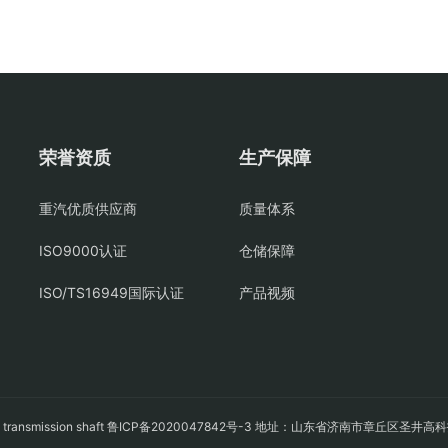
荣誉资质
生产保障
重汽优质供应商
质量体系
ISO9000认证
仓储保障
ISO/TS16949国际认证
产品视频
轴
transmission shaft
鲁ICP备2020047842号-3
地址：山东省济南市章丘区圣井高科技园经