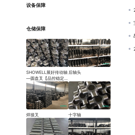
厂家
设备保障
仓储保障
SHOWELL展好传动轴
后轴头
—圆盘叉【品控稳定，
精密加工】
焊接叉
十字轴