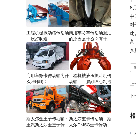
6
中
对
工程机械振动筛传动轴
商用车货车传动轴漏油
此
—展好制造
的原因是什么？有什么
高
影响？
实
商用车微卡传动轴为什
工程机械液压抓斗机传
么咔咔响？
动轴——展好匠心制造
上
下
相
斯太尔金王子传动轴：
斯太尔重卡传动轴：斯
重汽斯太尔金王子传动
太尔DM5G重卡传动轴
轴多少钱、价格、生产
多少钱/价格/生产厂家