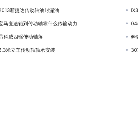
2013新捷达传动轴油封漏油
I
宝马变速箱到传动轴靠什么传输动力
0
昂科威四驱传动轴落
奔
2.3米立车传动轴轴承安装
3