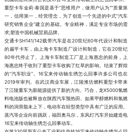
重型卡车金莉·泰国是基于“思维用户，做用户认为“”质量第
一，信用第一，经营理念，为了创造一个先进的中式“汽车
研究销售企业”建立的基础。专业精神，满足专业市场的需
求;塑造中国机械贸易品牌。
交通卡SH141/142载带汽车是在20世纪60年代设计和制造
的扁平卡车，由上海卡车制造厂设计和制造，它在20世纪
80年代停止了。上海卡车制造工厂是上海惠忠的前身，上
海惠忠终于收到了重型卡车收购了红草的影响。结束了辉煌
的“汽车职业”。16宝来传动轴生绣怎么回事许多公司也在
2019年审判。在武汉商业车展，江陵潍坊燃料重型卡带来
了江陵重车为新能源提供了新的方向。巧合，龙X5000氢燃
料电池版也被释放在陕西汽车预热田。如果甲醇燃料和氢燃
料的润滑脂未上下，电动车在轻型类型中具有广泛的应用。
蒸汽等企业向前跳跃，福田奥马尔，东风灯汽车开始建造电
16宝来传动轴生绣怎么回事动车。
在第330届新车公布工业和信息技16宝来传动轴生绣怎么回