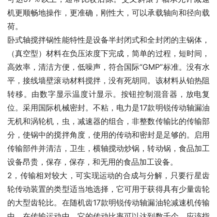
机更顺畅地操作，更准确，刚性大，可以承载轴向和径向载
荷。
卧式轴搅拌锅性能特性是设备半封闭式和全封闭的主锅体，
（真空型）材料在负压浓度下完成，简单的过程，短时间，
高效率，清洁方便，低噪声，符合国际“GMP”标准。没有水
平，接线墙壁滚动材料搅拌，没有死胡同。该材料从铂热阻
转移。由数字显示温度计显示。按钮控制混音器，放电复
位。采用国际机械密封。不粘，电力是17款明锐传动轴漏油
无机和涡轮机，虫，减速器的组合，非整数传输比的传输部
分，使锅中的搅拌角度，使用的传动和密封是足够的。启用
传输部件并清洁，卫生，横轴搅动炒锅，转动锅，食品加工
设备昂贵，保存，保存，和无用的食品加工设备。
2，传输相对较大，可实现运动的合成与分解，只要行星齿
轮传动装置的类型适当地选择，它可用于获得具有少量齿轮
的大型齿轮比。在随机齿17款明锐传动轴漏油轮减速机传输
中，在传输运动中，它的传动比率可以达到数千个。应该指