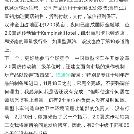
铁路运输运往您。公司产品适用于全国批发;零售;直销;工厂
直销;物理商店销售，货到付款，支付，诚信得到保证。
汉津金山占地面积1200英亩，夜间已建成国际金融城，位
2.0翼虎传动轴于KempinskiHotel，毗邻丽思卡尔顿酒店，
和济南的重量级行业，如重型蒸汽，该波也位于第10条道路
上。
下一个，更好地参与全球竞争，中国重型卡车在开始改革
2.0翼虎传动轴二级单位时，还建立面向市场的操作机制，
玩产品以改善“攻击战”。
谭旭光
强调：“特别是专注于明年产
品的制备和进口，11月18日之前，它完全完成。不要强调任
何理由，我必须问我是否还没有完成。“但即使这个问题在
谭旭光博客上暴露，仍有9个单位的负责人没有及时回应。
重型卡车制造单位卫生环境管理功能部的负责人，没有行
动。2月10日，谭旭光做了另一个指示。2.0翼虎传动轴第
二次我将厕所的问题发给博客。因此，有2个中级干部和65
个干部没有任何反应。