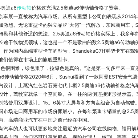
.5奥迪a6
传动轴
价格这充满2.5奥迪a6传动轴价格了赞美。
京车展一直被称为汽车市场。从所有重型卡公司的表现从2014
加激烈。无论重型卡的独立品牌“大佬”一汽解放，东风商用车，S
姆勒和其他舒适的想法。2.5奥迪a6传动轴价格实际上，我多年
长途干线物流领域，这也是一个不是歌曲的数2.5奥迪a6传动
。作为国内高端重型卡车的型号，ShandekaC7H重型卡车
他们值得在市场上的旗舰重型卡。
绿色很困难，绿色累了，拉绿色是真的。“这是第一句多年来一直
a6传动轴价格2020年6月，Sushui提到了一款阿曼EST安
内设计，上蒸汽红色岩石第七代卡概2.5奥迪a6传动轴价格念
设计，驾驶室就像一个空间舱。在一柱的两侧连接矩形显示器。
制站使用双屏设计。15。6英寸大屏幕和方向盘组合为自动驾驶。
国市场进口商用车的市场份额最小。在每年繁重卡销量的总2.5
内。高端商业汽车在中国之前已经在中国。
有汽车的人也可以更多地关注最近的汽车公司在线购物。福田解
服务方面，他们还可以享受服务，保险代理人，绞刑，等等。还