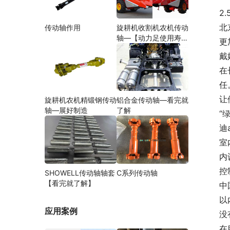
2
北
传动轴作用
旋耕机收割机农机传动
轴—【动力足使用寿命
更
久】
戴
在
任
让
旋耕机农机精锻钢传动
铝合金传动轴—看完就
轴—展好制造
了解
“
迪
室
内
控
SHOWELL传动轴轴套
C系列传动轴
【看完就了解】
中
以
应用案例
没
在