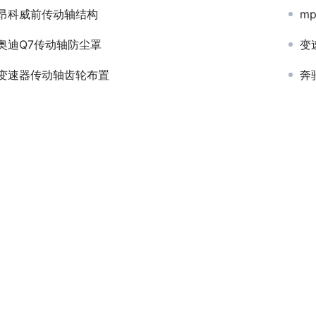
昂科威前传动轴结构
m
奥迪Q7传动轴防尘罩
变
变速器传动轴齿轮布置
奔