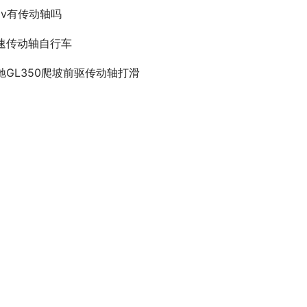
pv有传动轴吗
速传动轴自行车
驰GL350爬坡前驱传动轴打滑