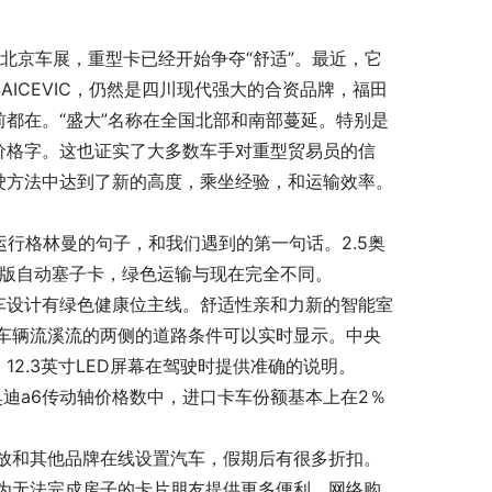
年北京车展，重型卡已经开始争夺“舒适”。最近，它
AICEVIC，仍然是四川现代强大的合资品牌，福田
前都在。“盛大”名称在全国北部和南部蔓延。特别是
轴价格字。这也证实了大多数车手对重型贸易员的信
在驾驶方法中达到了新的高度，乘坐经验，和运输效率。
运行格林曼的句子，和我们遇到的第一句话。2.5奥
全气囊版自动塞子卡，绿色运输与现在完全不同。
汽车设计有绿色健康位主线。舒适性亲和力新的智能室
车辆流溪流的两侧的道路条件可以实时显示。中央
12.3英寸LED屏幕在驾驶时提供准确的说明。
奥迪a6传动轴价格数中，进口卡车份额基本上在2％
放和其他品牌在线设置汽车，假期后有很多折扣。
为无法完成房子的卡片朋友提供更多便利。网络购