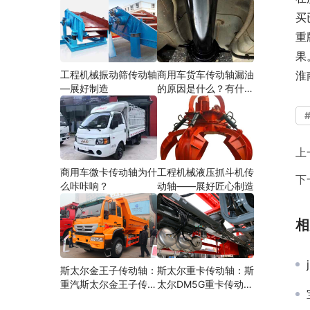
买
重
果
工程机械振动筛传动轴
商用车货车传动轴漏油
淮
—展好制造
的原因是什么？有什么
影响？
上
商用车微卡传动轴为什
工程机械液压抓斗机传
下
么咔咔响？
动轴——展好匠心制造
相
斯太尔金王子传动轴：
斯太尔重卡传动轴：斯
重汽斯太尔金王子传动
太尔DM5G重卡传动轴
轴多少钱、价格、生产
多少钱/价格/生产厂家