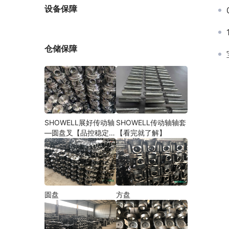
厂家
设备保障
仓储保障
SHOWELL展好传动轴
SHOWELL传动轴轴套
—圆盘叉【品控稳定，
【看完就了解】
精密加工】
圆盘
方盘