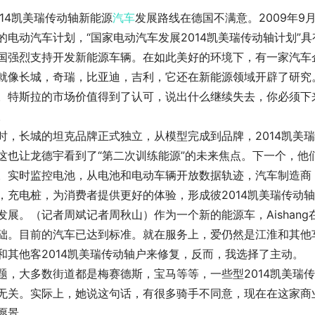
014凯美瑞传动轴新能源
汽车
发展路线在德国不满意。2009年
的电动汽车计划，“国家电动汽车发展2014凯美瑞传动轴计划”
国强烈支持开发新能源车辆。在如此美好的环境下，有一家汽车企业
就像长城，奇瑞，比亚迪，吉利，它还在新能源领域开辟了研究。
。特斯拉的市场价值得到了认可，说出什么继续失去，你必须下
。
时，长城的坦克品牌正式独立，从模型完成到品牌，2014凯美
这也让龙德宇看到了“第二次训练能源”的未来焦点。下一个，他
。实时监控电池，从电池和电动车辆开放数据轨迹，汽车制造商
，充电桩，为消费者提供更好的体验，形成彼2014凯美瑞传动
发展。（记者周斌记者周秋山）作为一个新的能源车，Aishan
础。目前的汽车已达到标准。就在服务上，爱仍然是江淮和其他
和其他客2014凯美瑞传动轴户来修复，反而，我选择了主动。
题，大多数街道都是梅赛德斯，宝马等等，一些型2014凯美瑞
无关。实际上，她说这句话，有很多骑手不同意，现在在这家商
愿景。