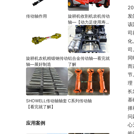
2
发
传动轴作用
旋耕机收割机农机传动
轴—【动力足使用寿命
该
久】
司
化
司
同
旋耕机农机精锻钢传动
铝合金传动轴—看完就
轴—展好制造
了解
而
节
理
长
基
SHOWELL传动轴轴套
C系列传动轴
【看完就了解】
择
问
应用案例
心
的