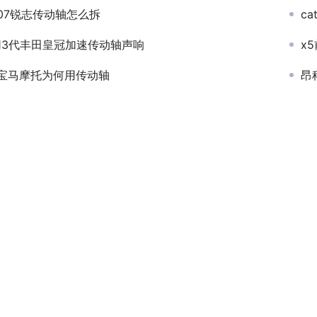
07锐志传动轴怎么拆
c
13代丰田皇冠加速传动轴声响
x
宝马摩托为何用传动轴
昂