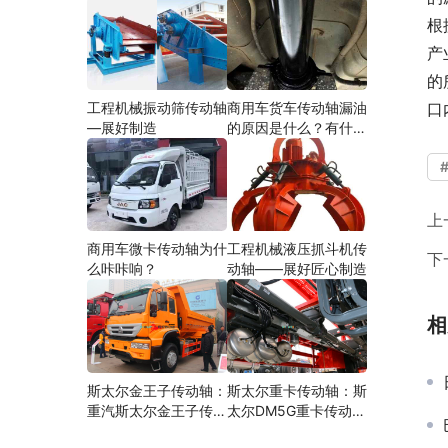
根
产
的
工程机械振动筛传动轴
商用车货车传动轴漏油
口
—展好制造
的原因是什么？有什么
影响？
上
商用车微卡传动轴为什
工程机械液压抓斗机传
下
么咔咔响？
动轴——展好匠心制造
相
斯太尔金王子传动轴：
斯太尔重卡传动轴：斯
重汽斯太尔金王子传动
太尔DM5G重卡传动轴
轴多少钱、价格、生产
多少钱/价格/生产厂家