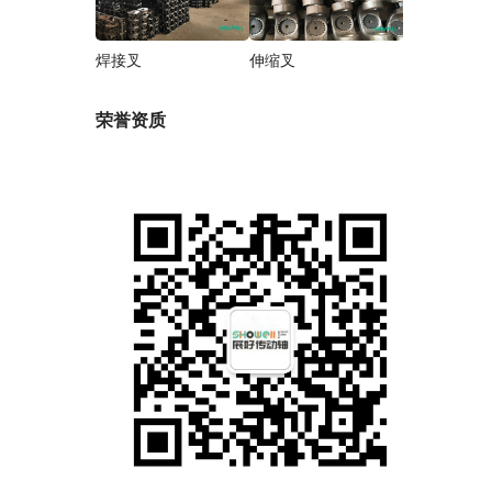
焊接叉
伸缩叉
荣誉资质