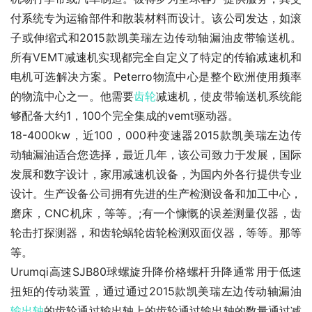
付系统专为运输部件和散装材料而设计。该公司发达，如滚
子或伸缩式和2015款凯美瑞左边传动轴漏油皮带输送机。
所有VEMT减速机实现都完全自定义了特定的传输减速机和
电机可选解决方案。Peterro物流中心是整个欧洲使用频率
的物流中心之一。他需要
齿轮
减速机，使皮带输送机系统能
够配备大约1，100个完全集成的vemt驱动器。
18-4000kw，近100，000种变速器2015款凯美瑞左边传
动轴漏油适合您选择，最近几年，该公司致力于发展，国际
发展和数字设计，家用减速机设备，为国内外各行提供专业
设计。生产设备公司拥有先进的生产检测设备和加工中心，
磨床，CNC机床，等等。;有一个慷慨的误差测量仪器，齿
轮击打探测器，和齿轮蜗轮齿轮检测双面仪器，等等。那等
等。
Urumqi高速SJB80球螺旋升降价格螺杆升降通常用于低速
扭矩的传动装置，通过通过2015款凯美瑞左边传动轴漏油
输出轴
的齿轮通过输出轴上的齿轮通过输出轴的数量通过减