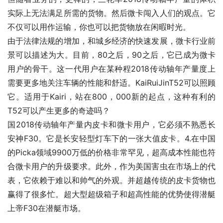
实际上无法满足所需的货物。然后微卡闯入人们的观点。它
不仅可以用作运输，你也可以把货物放在闲暇时光。
由于法律法规的增加，和城乡经济的快速发展，微卡行业前
景可以描述为大。目前，80之后，90之后，它已成为微卡
用户的骨干。这一代用户在某种程2018传动轴年产量度上
需要更多地关注车辆的性能和舒适。KaiRuiJinT52可以照顾
它。适用于Kairi，站在800，000新的起点，这种有利的
T52可以产生更多的奇迹吗？
国2018传动轴年产量内皮卡和微卡用户，它必须不熟悉长
安神F30。它是长安轻型灯车下的一张大值皮卡。4.在中国
的Picka领域9900万低的价格非常罕见，超高成本性能也符
合微卡用户的升级要求。此外，作为美国害虫在市场上的代
表，它依赖于难以和帅气的外观。并超越传统的皮卡货物也
赢得了很多忙。超大型超级箱子和超高性能的优势使得潜艇
上帝F30在潜艇市场。