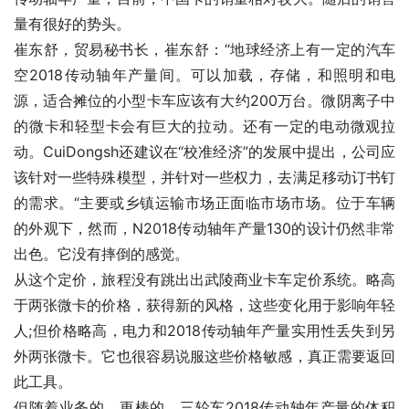
量有很好的势头。
崔东舒，贸易秘书长，崔东舒：“地球经济上有一定的汽车
空2018传动轴年产量间。可以加载，存储，和照明和电
源，适合摊位的小型卡车应该有大约200万台。微阴离子中
的微卡和轻型卡会有巨大的拉动。还有一定的电动微观拉
动。CuiDongsh还建议在“校准经济”的发展中提出，公司应
该针对一些特殊模型，并针对一些权力，去满足移动订书钉
的需求。“主要或乡镇运输市场正面临市场市场。位于车辆
的外观下，然而，N2018传动轴年产量130的设计仍然非常
出色。它没有摔倒的感觉。
从这个定价，旅程没有跳出出武陵商业卡车定价系统。略高
于两张微卡的价格，获得新的风格，这些变化用于影响年轻
人;但价格略高，电力和2018传动轴年产量实用性丢失到另
外两张微卡。它也很容易说服这些价格敏感，真正需要返回
此工具。
但随着业务的，更棒的，三轮车2018传动轴年产量的体积