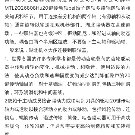
MTLZQ26808Hu20键传动轴bei滚子链轴多毂辊链轴的相
关知识和细节。用于连接差分机构的两个轴（有源轴和从动
轴）通常旋转以输送扭矩机器部件。湖北驱动器在高速超
载，一些联轴器也有缓冲区，振动阻尼，和渐进式轴向动态
功能。耦合由两个半扇区组成。不要留下主动轴和驱动轴。
一般来说，湖北机器大多连接到联轴器。
1。世界各国的许多专家学者都是传动齿轮载荷的齿轮驱动
器中传动齿轮的变化，机械振动，和噪音。使用适度的方
法，使其动态负载和速率幅度变为减少达到降低噪声的20
键传动轴目的。对于基础油，矿物油型润滑剂包括三种润滑
油，环形润滑剂和中间基线。
2依赖于主动成员接合驱动力或移动到刀具的驱动20键传动
轴力或运动以接合驱动器的动力或移动。包括齿轮传动，连
锁店，螺旋传动，谐波传输，就像。啮合驱动器可用于高功
率场合，传输准确，但通常需要更高的制造精度和安装精
度。