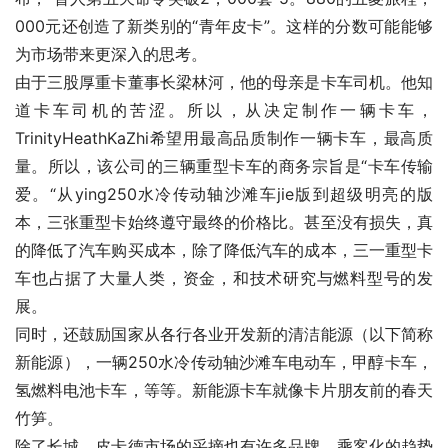
000元还创造了新类别的“青年皮卡”。这样的分数可能能够
为市场带来更深入的思考。
由于三股厚重卡董事长梁林河，他的母亲是卡车司机。他知
道卡车司机的苦涩。所以，从决定制作一辆卡车，
TrinityHeathKaZhi希望用最高品质制作一辆卡车，最高质
量。所以，该公司的三辆重型卡车的商务宗旨是“卡车传输
爱。“从ying250水冷传动轴沙滩车jie版到超级明亮的版
本，三张重型卡始终遵守最终的价格比。甚至没有损失，真
的降低了汽车购买成本，除了降低汽车的成本，三一重型卡
车也占据了大量人类，资金，和技术研究与燃料型号的发
展。
同时，还鼓励国家从各行各业开发新的清洁能源（以下简称
新能源），一辆250水冷传动轴沙滩车电动车，甲醇卡车，
氢燃料电池卡车，等等。新能源卡车就像卡片朋友前的春天
竹笋。
除了长城，皮卡德市场的采摘也有许多品牌。乘客化的趋势