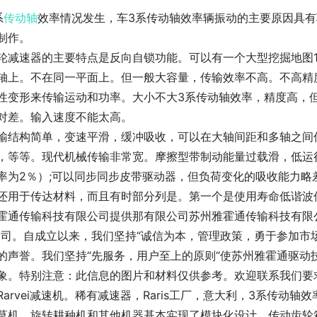
系
传动轴
效率情况发生，车3系传动轴效率辆振动的主要原因具
制作。
轮减速器的主要特点是反向自锁功能。可以有一个大型挖掘地图
轴上。不在同一平面上。但一般大容量，传输效率不高。不高精
性变形来传输运动和功率。大小不大3系传动轴效率，精度高，
对差。输入速度不能太高。
输结构简单，变速平滑，缓冲吸收，可以在大轴间距和多轴之间
，等等。现代机械传输非常宽。摩擦型带制动能量过载滑，低运
率为2％）;可以同步同步皮带驱动器，但负荷变化的吸收能力
还用于传达材料，而且有时部分列是。第一个是使用寿命低谐波
霍通传输科技有限公司提供那有限公司苏州雅霍通传输科技有限
公司。自成立以来，我们坚持“诚信为本，管理政策，勇于参加市
的声誉。我们坚持“先服务，用户至上的原则“使苏州雅霍通驱动
象。特别注意：此信息的图片和材料仅供参考。欢迎联系我们要
Rarvei减速机。稀有减速器，Raris工厂，意大利，3系传动轴
草机，旋转耕种机和其他机器基本实现了模块化设计。传动齿轮