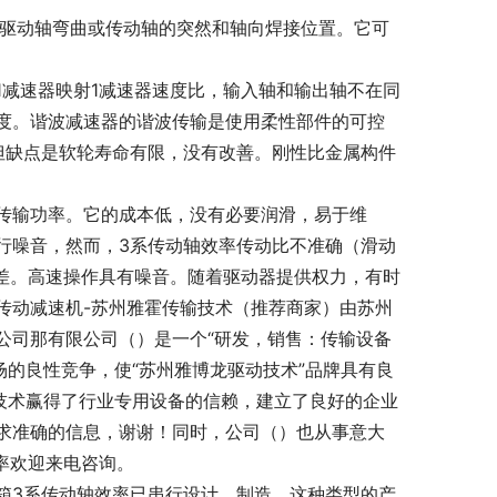
有驱动轴弯曲或传动轴的突然和轴向焊接位置。它可
1减速器映射1减速器速度比，输入轴和输出轴不在同
度。谐波减速器的谐波传输是使用柔性部件的可控
但缺点是软轮寿命有限，没有改善。刚性比金属构件
传输功率。它的成本低，没有必要润滑，易于维
行噪音，然而，3系传动轴效率传动比不准确（滑动
略差。高速操作具有噪音。随着驱动器提供权力，有时
传动减速机-苏州雅霍传输技术（推荐商家）由苏州
公司那有限公司（）是一个“研发，销售：传输设备
场的良性竞争，使“苏州雅博龙驱动技术”品牌具有良
技术赢得了行业专用设备的信赖，建立了良好的企业
求准确的信息，谢谢！同时，公司（）也从事意大
效率欢迎来电咨询。
箱3系传动轴效率已串行设计，制造，这种类型的产