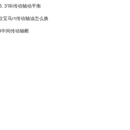
6. 318i传动轴动平衡
3款宝马rt传动轴油怎么换
53中间传动轴断