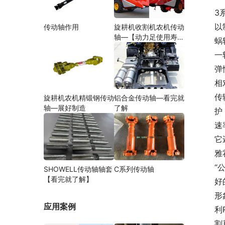
3
以
传动轴作用
旋耕机收割机农机传动
轴—【动力足使用寿命
蜗
久】
一
弹
相
传
旋耕机农机精锻钢传动
铝合金传动轴—看完就
轴—展好制造
了解
护
速
它
雅
“
SHOWELL传动轴轴套
C系列传动轴
【看完就了解】
好
形
应用案例
利
割