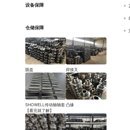
厂家
设备保障
仓储保障
圆盘
焊接叉
SHOWELL传动轴轴套
凸缘
【看完就了解】