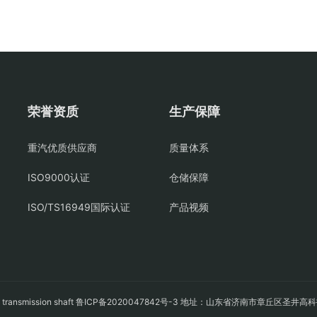
荣誉资质
生产保障
重汽优质供应商
质量体系
ISO9000认证
仓储保障
ISO/TS16949国际认证
产品视频
轴
transmission shaft
鲁ICP备2020047842号-3
地址：山东省济南市章丘区圣井高科技园经