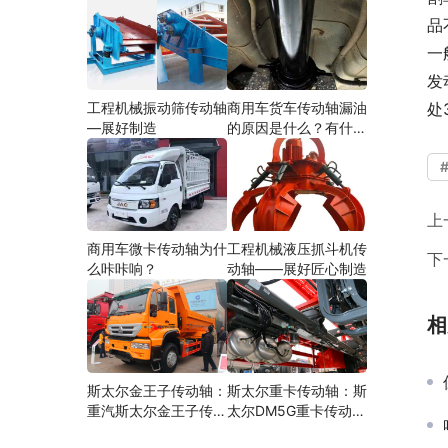
品
一
发
工程机械振动筛传动轴
商用车货车传动轴漏油
处
—展好制造
的原因是什么？有什么
影响？
上
商用车微卡传动轴为什
工程机械液压抓斗机传
下
么咔咔响？
动轴——展好匠心制造
相
斯太尔金王子传动轴：
斯太尔重卡传动轴：斯
重汽斯太尔金王子传动
太尔DM5G重卡传动轴
轴多少钱、价格、生产
多少钱/价格/生产厂家