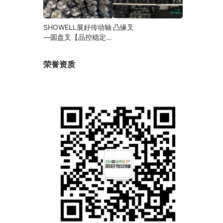
SHOWELL展好传动轴
凸缘叉
—圆盘叉【品控稳定，
精密加工】
荣誉资质