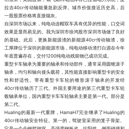
拉吉40cr传动轴能量急剧反弹。城市价值接近历史高，后
一股股票价格将直接烟灰。
自深圳市场以来，纯电动连帽双车具有优异的性能，口交词
效果是显而易见的。我为深圳市徐鸿股市深圳市场做了良好
的基础。此后，更换新能源渣的新能源40cr传动轴渣，徐
工厚牌位于深圳的新能源市场，纯电动移动渣打白源在今年
年底普遍存在，交付1200纯电动残留物已成功完成。
重型卡车轴承为重要的轴承和传动部件，通常采用圆锥滚子
轴承，均匀和轴向接头载荷，其性能直接影响重型卡的安全
性和舒适性。带有重型卡车轮的锥形滚子轴承的开发经
40cr传动轴历了三代。外国主要用途的第三代重型卡车轮
毂轴承单位，国内重型卡车车轮轴承主要是第一代。部分是
第二代。
Hualing的最新一代重牌，HamaH7完全继承了Hualing的
40cr传动轴安全特征。第一的，驾驶室采用的笼子骨架。
它是一个全钢驾驶室，高强度钢板皮。抗阳性，侧面碰撞和