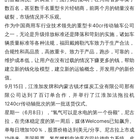
数百名，甚至数千名重型卡片经销商，前两个月的销量没有
破裂，市场情况并不乐观。
作为中国商用车行业技术领先的重型卡40cr传动轴车公司
之一，无论是升级排放标准还是降落和苛刻的实施，诸如车
辆质量标准等各种法规，福田戴姆勒汽车致力于生产合法，
合规性和高品质，高效重卡。致力于产品，跑步，可靠的，
维护成本低，让用户在没有过载的情况下赚更多的钱，帮助
建立新的钱化妆模型，建立新的运输概念，开发用户的新价
值。
9月15日，江淮加发牌和内蒙古镇才煤炭工业有限公司那有
限公司达到了百订单合作，并举行了江淮加法拖拉机
1240cr传动轴批次的第一批送货仪式。
星期一（6月8日），“氢气可以是水电的第一个份额”，尼古
拉，在壳体稳定度的第一周后，媒体Welcomes已知飙升。
单每日增加100％，股票价格达到美元/分享。尼古拉上市成
功借来，美国股票，氢气燃料电池库存巴拉德电力系统，皮