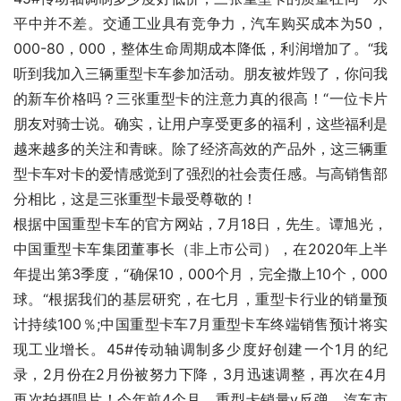
平中并不差。交通工业具有竞争力，汽车购买成本为50，
000-80，000，整体生命周期成本降低，利润增加了。“我
听到我加入三辆重型卡车参加活动。朋友被炸毁了，你问我
的新车价格吗？三张重型卡的注意力真的很高！“一位卡片
朋友对骑士说。确实，让用户享受更多的福利，这些福利是
越来越多的关注和青睐。除了经济高效的产品外，这三辆重
型卡车对卡的爱情感觉到了强烈的社会责任感。与高销售部
分相比，这是三张重型卡最受尊敬的！
根据中国重型卡车的官方网站，7月18日，先生。谭旭光，
中国重型卡车集团董事长（非上市公司），在2020年上半
年提出第3季度，“确保10，000个月，完全撒上10个，000
球。“根据我们的基层研究，在七月，重型卡行业的销量预
计持续100％;中国重型卡车7月重型卡车终端销售预计将实
现工业增长。45#传动轴调制多少度好创建一个1月的纪
录，2月份在2月份被努力下降，3月迅速调整，再次在4月
再次拍摄唱片！今年前4个月，重型卡销量v反弹，汽车市