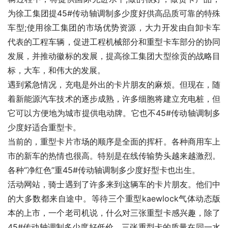
为徐工集团提45#传动轴调制多少度好供高品质可靠的特殊
车型;使用徐工集团的市场优势资源，大力开发由自卸卡车
代表的工程车辆，促进工程机械部分和重型卡车部分的协同
发展，并推动徽标的发展，提高徐工集团大型徐贡的战略目
标，大车，和伟大的发展。
遇到紧急情况，充电是外出的卡片朋友的麻烦。但现在，随
着新能源汽车技术的逐步成熟，许多细胞将建立充电桩，但
它可以方便地为城市提供电动牌。它也不45#传动轴调制多
少度好适合重型卡。
当前的，重型卡片市场的顺序是全面的挥杆。各种商用车上
市的新车的热情也很高。特别是在线传输势头越来越激烈。
各种“净红色”重45#传动轴调制多少度好型卡也出生。
活动网站，骑士遇到了许多来到这辆车的卡片朋友。他们中
的大多数都来自途中。等待三个重型kaewlock气体动态版
本的上市，一个老司机说，什么对三张重型卡感兴趣，除了
45#传动轴调制多少度好低价，三张重型卡的质量在同一水