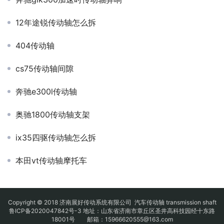
12年途锐传动轴怎么拆
404传动轴
cs75传动轴间隙
奔驰e300l传动轴
奥驰1800传动轴支架
ix35四驱传动轴怎么拆
本田vt传动轴摩托车
Copyright © 2018 济南展好传动系统有限公司
汽车传动轴
transmission shaft
鲁ICP备2020047842号-3
地址：山东省济南市章丘区圣井高科技园经十东路
18001号 邮箱：15966620555@163.com