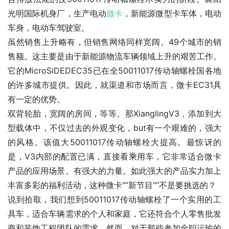
光明国际机身厂，生产电动
微卡
，新能源微型卡车体，电动
车身，电动车驾驶室。
虽然销售上升略有，但销售网络同样宽阔。49个城市的销
售额。这主要是由于新能源物流车辆领域上升的艰苦工作。
它的MicroSiDEDEC35已在全50011017传动轴螺栓国各地
的许多城市提供。因此，就渠道和市场而言，微卡EC31具
有一定的优势。
双背轮胎，宽阔的房间，等等。那XianglingV3，添加到大
型载体中，不仅过去的外观变化，but有一个艰难的，强大
的风格。该值大50011017传动轴螺栓大提高。最惊讶的
是，V3内部的配置已满，直接看乘用车，它非常适合微卡
产品的应用场景。有强大的力量。如此强大的产品实力加上
丰富多彩的福利活动，这种微卡“”新节目“”不是要挑选的？
说到拾取，我们想到50011017传动轴螺栓了一个实用的工
具车，适合车辆需求的个人和家庭，它还符合个人零售批发
商和装饰工程团队的需求。然而，对于那些参加全职运输的