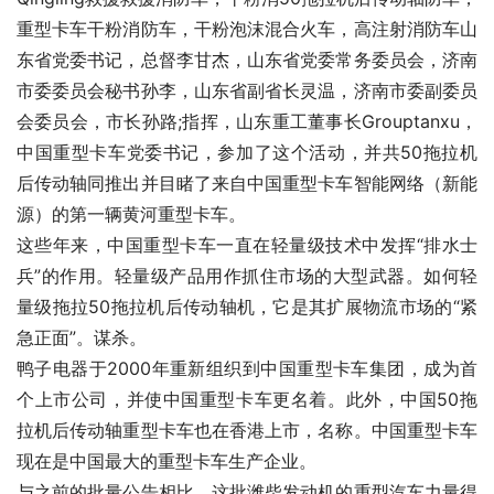
重型卡车干粉消防车，干粉泡沫混合火车，高注射消防车山
东省党委书记，总督李甘杰，山东省党委常务委员会，济南
市委委员会秘书孙李，山东省副省长灵温，济南市委副委员
会委员会，市长孙路;指挥，山东重工董事长Grouptanxu，
中国重型卡车党委书记，参加了这个活动，并共50拖拉机
后传动轴同推出并目睹了来自中国重型卡车智能网络（新能
源）的第一辆黄河重型卡车。
这些年来，中国重型卡车一直在轻量级技术中发挥“排水士
兵”的作用。轻量级产品用作抓住市场的大型武器。如何轻
量级拖拉50拖拉机后传动轴机，它是其扩展物流市场的“紧
急正面”。谋杀。
鸭子电器于2000年重新组织到中国重型卡车集团，成为首
个上市公司，并使中国重型卡车更名着。此外，中国50拖
拉机后传动轴重型卡车也在香港上市，名称。中国重型卡车
现在是中国最大的重型卡车生产企业。
与之前的批量公告相比，这批潍柴发动机的重型汽车力量得