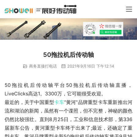
50拖拉机后传动轴
商务直接打电话
2021年9月16日 下午12:14
50拖拉机后传动轴平台50拖拉机后传动轴直播，
LiveClicks高达1。3300万，它可能很受欢迎。
最近的，关于中国重型
卡车
“黄河”品牌重型卡车重新推出河
流和湖泊的新闻，虽然有一个谍照，但不完整，神秘的颜色
仍然比较强壮。直到8月25日，工业和信息技术部，第336
届新车公告，黄河重型卡车终于出来了;最近，还确定了重
型卡车。黄河品牌重型卡新50拖拉机后传动轴车将于9月16