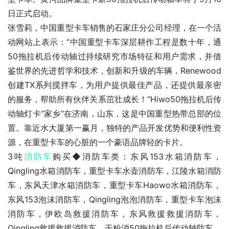
日正式启动。
张雪莉，中国重型卡车销售的石家庄分公司经理，在一个活
动网站上表示：“中国重型卡车深层耕作工程是数十年，通
50拖拉机后传动轴过持续研究市场特征和用户需求，并借
鉴世界的先进哲学和技术，创新和升级的车辆，Renewood
创建TX系列搅拌车，为用户提供最佳产品，还提供最亲密
的服务，帮助所有伙伴关系茁壮成长！“Hiwo50拖拉机后传
动轴灯卡“家乡”在济南，山东，这是中国重型热带总部的位
置。靠近水大厦第一赢月，独特的产品开发优势和便利性资
源，在重型卡车的心脏的一个豪语品牌轻的卡片。
3吨
消防车
购买◆消防车类：东风153水箱消防车，
Qingling水箱消防车，重型卡车水壶消防车，江陵水箱消防
车，东风天津水箱消防车，重型卡车Haowo水箱消防车，
东风153泡沫消防车，Qingling泡泡消防车，重型卡车泡沫
消防车，伊欧岛救援消防车，东风救援救援消防车，
Qingling救援救援消防车，干粉消50拖拉机后传动轴防车，