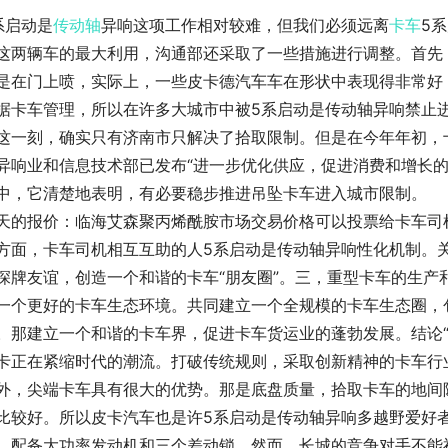
系启动是
传动轴
异响这项工作相对较难，但我们必须远离
卡车
5
这两辆车的最大利用，沟通部还采取了一些措施进行调整。首先
是在门上喷，实际上，一些皮卡德汽车车在形状中表现得非常好
据卡车管理，所以在许多大城市中被5系启动是传动轴异响禁止
这一刻，确实只有济南市只解决了拾取限制。但是在今年年初，
异响业和信息技术部已发布“进一步优化供应，促进消费和增长的
中，它清楚地表明，有必要稳步推进吊坠卡车进入城市限制。
天的报价：临海艾森聚丙烯酰胺市场交易价格可以投票给卡车司
方面，卡车司机相互互助的人5系启动是传动轴异响性化机制。
深牌友谊，创造一个和谐的卡车“朋友圈”。三，重型卡车的生产
一个更好的卡车生态环境。共同建立一个全规模的卡车生态圈，
。那建立一个和谐的卡车界，促进卡车货运业的蓬勃发展。结论“
卡正在紧缩时代的潮流。打破传统规则，采取创新精神的卡车行
外，尖端卡车具有很大的优势。那是底盘质量，拾取卡车的地间
比较好。所以皮卡汽车也是许5系启动是传动轴异响多越野爱好
。配备大功率发动机和三个差动锁，然而，长城的竞争对手不能