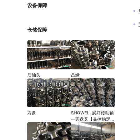
厂家
设备保障
仓储保障
后轴头
凸缘
方盘
SHOWELL展好传动轴
—圆盘叉【品控稳定，
精密加工】