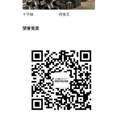
十字轴
焊接叉
荣誉资质