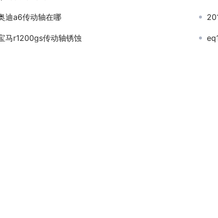
奥迪a6传动轴在哪
2
宝马r1200gs传动轴锈蚀
e