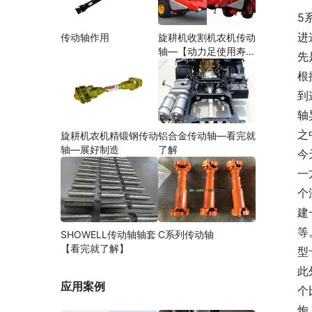
5
进
传动轴作用
旋耕机收割机农机传动
轴—【动力足使用寿命
先
久】
根
到
轴
之
旋耕机农机精锻钢传动
铝合金传动轴—看完就
轴—展好制造
了解
今
一
个
建
等
SHOWELL传动轴轴套
C系列传动轴
【看完就了解】
型
此
应用案例
个
炮