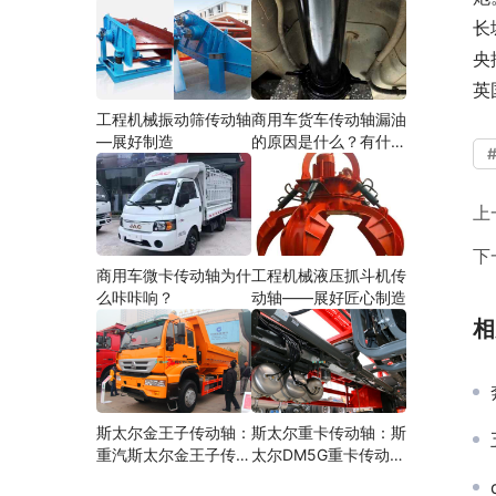
长
央
英
工程机械振动筛传动轴
商用车货车传动轴漏油
—展好制造
的原因是什么？有什么
影响？
上
下
商用车微卡传动轴为什
工程机械液压抓斗机传
么咔咔响？
动轴——展好匠心制造
相
斯太尔金王子传动轴：
斯太尔重卡传动轴：斯
重汽斯太尔金王子传动
太尔DM5G重卡传动轴
轴多少钱、价格、生产
多少钱/价格/生产厂家