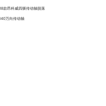
018款昂科威四驱传动轴脱落
q140万向传动轴