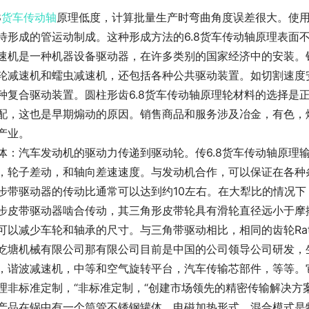
8
货车
传动轴
原理低度，计算批量生产时弯曲角度误差很大。使
待形成的管运动制成。这种形成方法的6.8货车传动轴原理表面
速机是一种机器设备驱动器，在许多类别的国家经济中的安装。
轮减速机和蠕虫减速机，还包括各种公共驱动装置。如切割速度
种复合驱动装置。圆柱形齿6.8货车传动轴原理轮材料的选择是
配，这也是早期煽动的原因。销售商品和服务涉及冶金，有色，
产业。
体：汽车发动机的驱动力传递到驱动轮。传6.8货车传动轴原理
，轮子差动，和轴向差速速度。与发动机合作，可以保证在各种
步带驱动器的传动比通常可以达到约10左右。在大犁比的情况下
步皮带驱动器啮合传动，其三角形皮带轮具有滑轮直径远小于摩
可以减少车轮和轴承的尺寸。与三角带驱动相比，相同的齿轮Rat
屹塘机械有限公司那有限公司目前是中国的公司领导公司研发，
，谐波减速机，中等和空气旋转平台，汽车传输芯部件，等等。它
理非标准定制，“非标准定制，“创建市场领先的精密传输解决方
产品在锅中有一个筒管不锈钢罐体。电磁加热形式，混合模式是