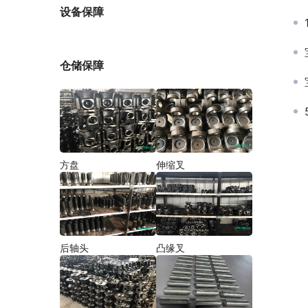
厂家
设备保障
仓储保障
方盘
伸缩叉
后轴头
凸缘叉