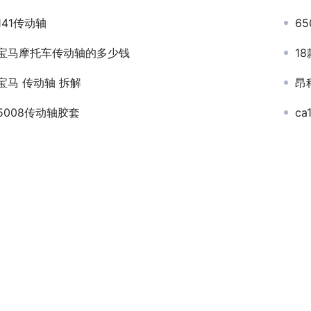
141传动轴
6
宝马摩托车传动轴的多少钱
1
宝马 传动轴 拆解
昂
5008传动轴胶套
c