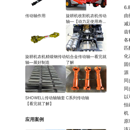
6.
由
传动轴作用
旋耕机收割机农机传动
轴—【动力足使用寿命
减
久】
齿
各
匹
化
旋耕机农机精锻钢传动
铝合金传动轴—看完就
轴—展好制造
了解
固
源
同
同
以
SHOWELL传动轴轴套
C系列传动轴
【看完就了解】
恒
机
应用案例
原
该