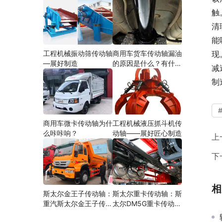
触
清
能
工程机械振动筛传动轴
商用车货车传动轴漏油
现
—展好制造
的原因是什么？有什么
减
影响？
制
商用车微卡传动轴为什
工程机械液压抓斗机传
么咔咔响？
动轴——展好匠心制造
上
下
相
斯太尔金王子传动轴：
斯太尔重卡传动轴：斯
重汽斯太尔金王子传动
太尔DM5G重卡传动轴
轴多少钱、价格、生产
多少钱/价格/生产厂家