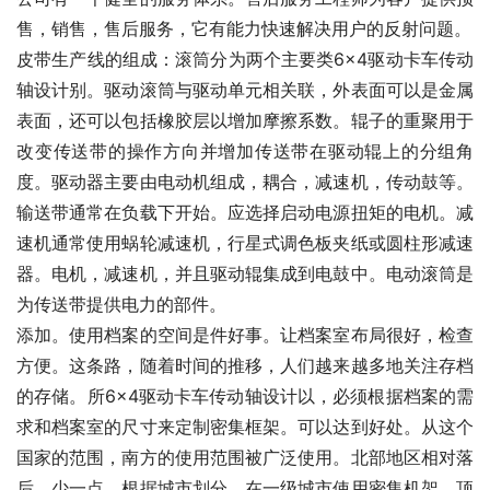
售，销售，售后服务，它有能力快速解决用户的反射问题。
皮带生产线的组成：滚筒分为两个主要类6×4驱动卡车传动
轴设计别。驱动滚筒与驱动单元相关联，外表面可以是金属
表面，还可以包括橡胶层以增加摩擦系数。辊子的重聚用于
改变传送带的操作方向并增加传送带在驱动辊上的分组角
度。驱动器主要由电动机组成，耦合，减速机，传动鼓等。
输送带通常在负载下开始。应选择启动电源扭矩的电机。减
速机通常使用蜗轮减速机，行星式调色板夹纸或圆柱形减速
器。电机，减速机，并且驱动辊集成到电鼓中。电动滚筒是
为传送带提供电力的部件。
添加。使用档案的空间是件好事。让档案室布局很好，检查
方便。这条路，随着时间的推移，人们越来越多地关注存档
的存储。所6×4驱动卡车传动轴设计以，必须根据档案的需
求和档案室的尺寸来定制密集框架。可以达到好处。从这个
国家的范围，南方的使用范围被广泛使用。北部地区相对落
后，少一点。根据城市划分，在一级城市使用密集机架。顶