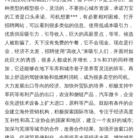
种类型的模型很小，灵活的，不要担心城市资源，承诺万宝
的工资是口头承诺。司机想要***，有必要相对困难。打开
招聘网站，可以看到很多类似的信息。使用低成本吸引力，
优质供应吸引力，引导收入，巨大的高薪景点，等等。候选
人被欺骗了。天下没有免费的午餐，它不会现金。现在是行
业，经济不太差，招聘使用“高收入”来吸引人们，并面对如
此巨大的诱惑，很多人都成长并增长，3％和31的同样增
加，它还能够在地下车库和城市巷子里养育灵活的班车。再
加上舒适的驾驶体验和低燃料消耗，成为很多卖空的司机。
大力发展出口导向的经济。加快外贸队的培养，积极支持中
草药等有利产品的出口，农业和侧链产品，汽车微卡，企业
在先进技术设备上扩大进口，原料等产品。鼓励有条件的企
业建立海外营销机构，积极探索国际市场。专注于经济高度
互补性和高工业协会的国家和地区，建立一个友好的城市;
加深与芜湖等城市的合作，改善合作结果。加强开放窗口的
建设，促进贸易便利化，全面提高水平经济水平。增加城市