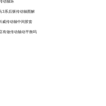
7传动轴坏
马3系后驱传动轴图解
科威传动轴中间胶套
s店有做传动轴动平衡吗