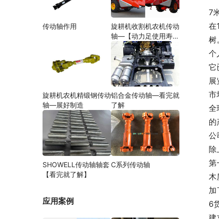
7
在
传动轴作用
旋耕机收割机农机传动
轴—【动力足使用寿命
树
久】
个
它
展
市
旋耕机农机精锻钢传动
铝合金传动轴—看完就
轴—展好制造
了解
全
的
公
除
第
SHOWELL传动轴轴套
C系列传动轴
【看完就了解】
木
加
应用案例
6
建