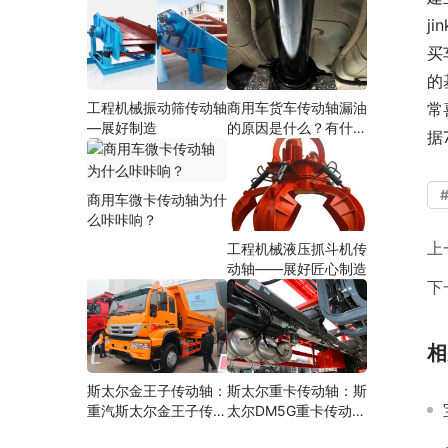
j
买
的
工程机械振动筛传动轴
商用车货车传动轴漏油
常
—展好制造
的原因是什么？有什么
据
影响？
商用车微卡传动轴为什
么咔咔响？
上
工程机械液压抓斗机传
动轴——展好匠心制造
下
相
斯太尔金王子传动轴：
斯太尔重卡传动轴：斯
重汽斯太尔金王子传动
太尔DM5G重卡传动轴
轴多少钱、价格、生产
多少钱/价格/生产厂家