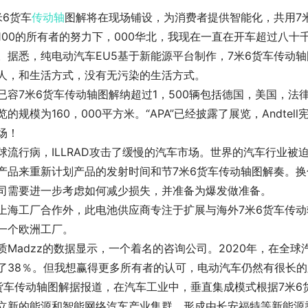
米6货车
传动轴
图解将在现场铺设，为消费者提供智能化，共用7
100的所有者的努力下，000华北，我现在一直在开车超过八十千
。据悉，纯电动汽车EU5基于新能源平台制作，7米6货车传动
人，和生活方式，没有无污染的生活方式。
已容7米6货车传动轴图解纳超过1，500辆包括德国，美国，
览的规模为160，000平方米。“APA”已经披露了展览，Andte
场！
球流行病，ILLRAD攻击了缓慢的汽车市场。世界的汽车行业
产品来重新计划产品的发射时间和节7米6货车传动轴图解奏。
司需要进一步考虑如何减少损失，并准备为爆发做准备。
上海工厂合作外，此电池供应商专注于扩展与海外7米6货车传动轴
一个欧洲工厂。
质Madzz的数据显示，一个着名的咨询公司。2020年，在全
了38％。但我想赢得更多所有者的认可，电动汽车仍然有很长
货车传动轴图解据报道，在汽车工业中，垂直集成模式根据7米6
立新的能源和智能网络汽车产业集群。形成由长安福特等新能源