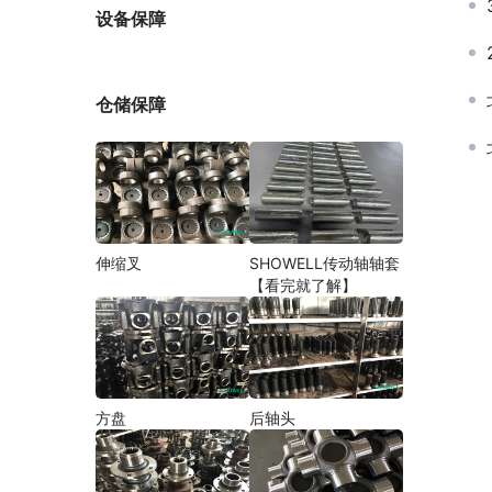
厂家
设备保障
仓储保障
伸缩叉
SHOWELL传动轴轴套
【看完就了解】
方盘
后轴头