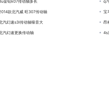
3u金钻k07传动轴多长
q
2014款北汽威 旺307传动轴
宝
北汽幻速s3l传动轴噪音大
昂
北汽幻速更换传动轴
4