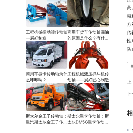
高
减
方
工程机械振动筛传动轴
商用车货车传动轴漏油
传
—展好制造
的原因是什么？有什么
性
影响？
防
商用车微卡传动轴为什
工程机械液压抓斗机传
么咔咔响？
动轴——展好匠心制造
上
下
相
斯太尔金王子传动轴：
斯太尔重卡传动轴：斯
重汽斯太尔金王子传动
太尔DM5G重卡传动轴
轴多少钱、价格、生产
多少钱/价格/生产厂家