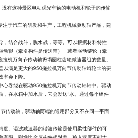
以，没有这种景区电动观光车辆的电动机和轮子的传输
，专注于汽车的研发和生产，工程机械驱动轴产品，建
。
导，结合战斗，脱水战，等等。可以根据材料特性
驱动辊（牵引构件是传送带），或者驱动链轮（牵
0拖拉机万向节传动轴坍塌圆柱齿轮减速器组的数量。
盖以满足更大的950拖拉机万向节传动轴齿轮比的要
效率会下降。
中心卷绕在驱动950拖拉机万向节传动轴轴中。驱动
轴，在水箱中加水后，它会发送”水。通过每个组件
向节传动轴，驱动轴两端的通用部分叉不在同一平面
精度。谐波减速器的谐波传输是使用柔性部件的可
命有限。刚性比金属构件相对差。输入速度不能太