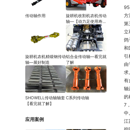
9
方
传动轴作用
旋耕机收割机农机传动
轴—【动力足使用寿命
第
久】
立
鸽
和
引
旋耕机农机精锻钢传动
铝合金传动轴—看完就
轴—展好制造
了解
由
求
有
轴
的
SHOWELL传动轴轴套
C系列传动轴
【看完就了解】
7
中
应用案例
江
控