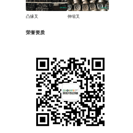
凸缘叉
伸缩叉
荣誉资质