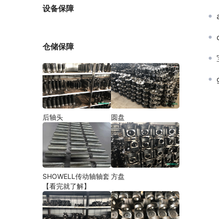
厂家
设备保障
仓储保障
后轴头
圆盘
SHOWELL传动轴轴套
方盘
【看完就了解】